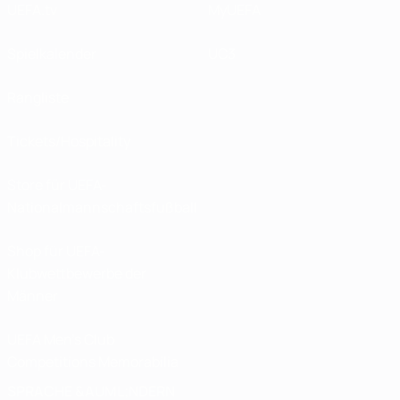
UEFA.tv
MyUEFA
Spielkalender
UC3
Rangliste
Tickets/Hospitality
Store für UEFA-
Nationalmannschaftsfußball
Shop für UEFA-
Klubwettbewerbe der
Männer
UEFA Men's Club
Competitions Memorabilia
SPRACHE &AUML;NDERN