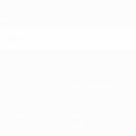
Direkt
zum
Hauptinhalt
Home
Video
Über
Nationalverbände
Wettbewerbe
Entwicklung
Nachhaltigkeit
News und Medien
ENTDECKE
MEHR