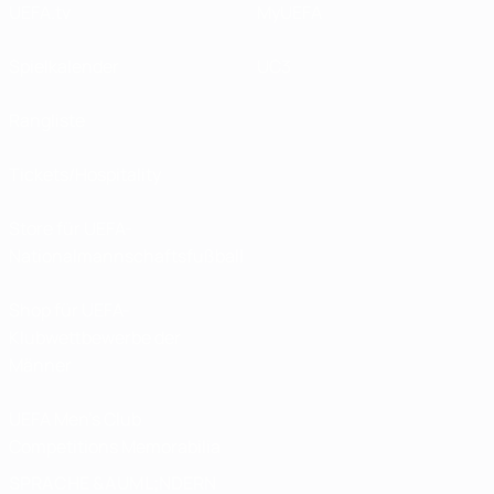
UEFA.tv
MyUEFA
Spielkalender
UC3
Rangliste
Tickets/Hospitality
Store für UEFA-
Nationalmannschaftsfußball
Shop für UEFA-
Klubwettbewerbe der
Männer
UEFA Men's Club
Competitions Memorabilia
SPRACHE &AUML;NDERN