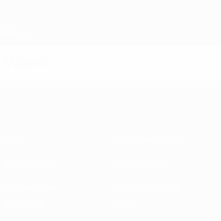
Direkt
zum
Hauptinhalt
Home
Video
Über
Nationalverbände
Wettbewerbe
Entwicklung
Nachhaltigkeit
News und Medien
ENTDECKE
MEHR