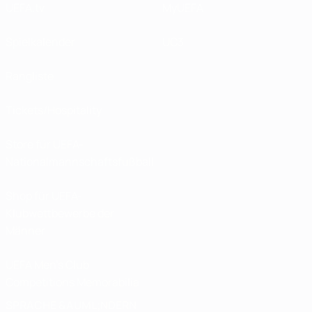
UEFA.tv
MyUEFA
Spielkalender
UC3
Rangliste
Tickets/Hospitality
Store für UEFA-
Nationalmannschaftsfußball
Shop für UEFA-
Klubwettbewerbe der
Männer
UEFA Men's Club
Competitions Memorabilia
SPRACHE &AUML;NDERN