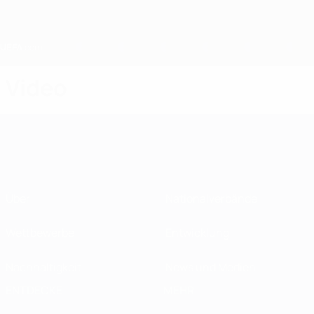
Direkt
zum
Hauptinhalt
Home
Video
Über
Nationalverbände
Wettbewerbe
Entwicklung
Nachhaltigkeit
News und Medien
ENTDECKE
MEHR