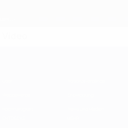
Direkt
zum
Hauptinhalt
Home
Video
Über
Nationalverbände
Wettbewerbe
Entwicklung
Nachhaltigkeit
News und Medien
ENTDECKE
MEHR