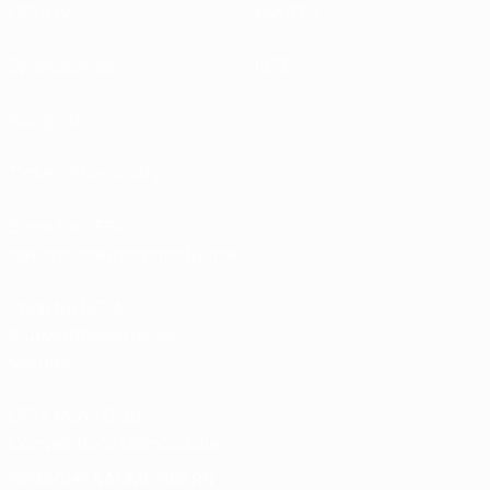
UEFA.tv
MyUEFA
Spielkalender
UC3
Rangliste
Tickets/Hospitality
Store für UEFA-
Nationalmannschaftsfußball
Shop für UEFA-
Klubwettbewerbe der
Männer
UEFA Men's Club
Competitions Memorabilia
SPRACHE &AUML;NDERN