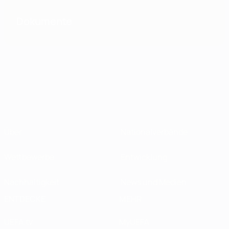
Dokumente
Über
Nationalverbände
Wettbewerbe
Entwicklung
Nachhaltigkeit
News und Medien
ENTDECKE
MEHR
UEFA.tv
MyUEFA