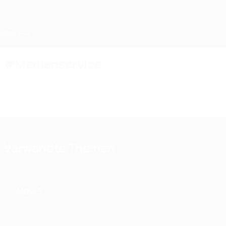
Direkt
zum
Hauptinhalt
Home
#Medienservice
Verwandte Themen
News