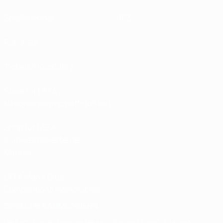
Spielkalender
UC3
Rangliste
Tickets/Hospitality
Store für UEFA-
Nationalmannschaftsfußball
Shop für UEFA-
Klubwettbewerbe der
Männer
UEFA Men's Club
Competitions Memorabilia
SPRACHE &AUML;NDERN
Deutsch
English
Français
Deutsch
Русский
Español
Italiano