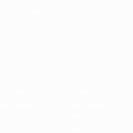
Dokumente
Über
Nationalverbände
Wettbewerbe
Entwicklung
Nachhaltigkeit
News und Medien
ENTDECKE
MEHR
UEFA.tv
MyUEFA