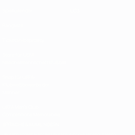
Spielkalender
UC3
Rangliste
Tickets/Hospitality
Store für UEFA-
Nationalmannschaftsfußball
Shop für UEFA-
Klubwettbewerbe der
Männer
UEFA Men's Club
Competitions Memorabilia
SPRACHE &AUML;NDERN
Deutsch
English
Français
Deutsch
Русский
Español
Italiano