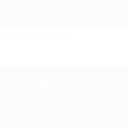
Direkt
zum
Hauptinhalt
Home
#Assist-Programm
Verwandte Themen
News