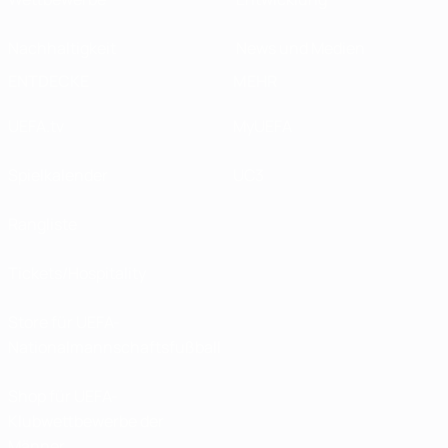
Nachhaltigkeit
News und Medien
ENTDECKE
MEHR
UEFA.tv
MyUEFA
Spielkalender
UC3
Rangliste
Tickets/Hospitality
Store für UEFA-
Nationalmannschaftsfußball
Shop für UEFA-
Klubwettbewerbe der
Männer