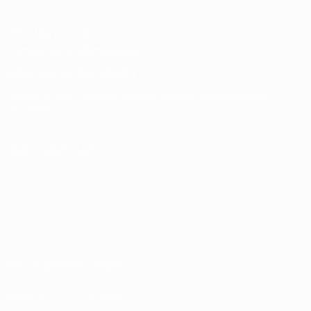
UEFA Men's Club
Competitions Memorabilia
SPRACHE &AUML;NDERN
Deutsch
English
Français
Deutsch
Русский
Español
Italiano
Português
UNS FOLGEN AUF
Nutzungsbedingungen
Datenschutzrichtlinien