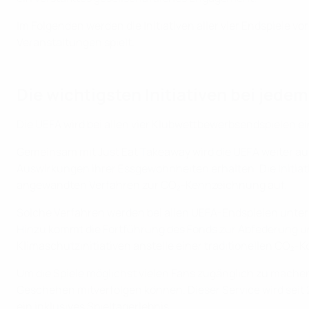
Im Folgenden werden die Initiativen aller vier Endspiele v
Veranstaltungen spielt.
Die wichtigsten Initiativen bei jede
Die UEFA wird bei allen vier Klubwettbewerbsendspielen 
Gemeinsam mit Just Eat Takeaway wird die UEFA weiter a
Auswirkungen ihrer Essgewohnheiten erhalten. Die Initiati
angewandten Verfahren zur CO₂-Kennzeichnung auf.
Solche Verfahren werden bei allen UEFA-Endspielen unt
Hinzu kommt die Fortführung des Fonds zur Abfederung un
Klimaschutzinitiativen anstelle einer traditionellen CO₂-
Um die Spiele möglichst vielen Fans zugänglich zu machen
Geschehen mitverfolgen können. Dieser Service wird seit 
ein inklusives Spieltagerlebnis.