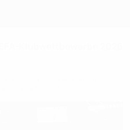
 UEFA-Klubwettbewerbe 2026
nladendes, inklusives Umfeld an allen
gen im Vordergrund stehen.