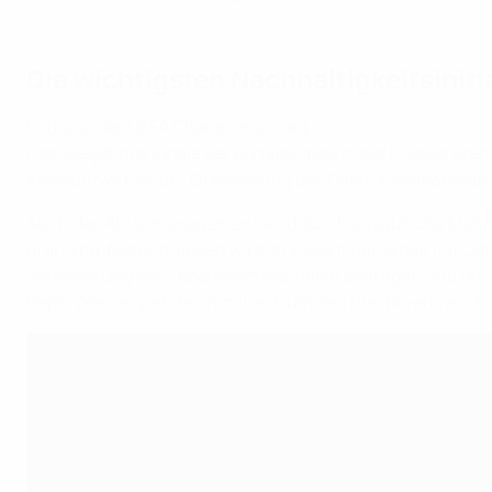
Die wichtigsten Nachhaltigkeitsiniti
Endspiel der UEFA Champions League
Das diesjährige Finale der Königsklasse in der Puskás 
Kreislaufwirtschaft, Optimierung des Gastronomieangebots
Auch das Abfallmanagement wird durch zusätzliche Maßn
Branding-Material liegen wird. In Zusammenarbeit mit Ca
Verringerung von Lebensmittelabfällen beitragen und ör
Pepsi Wasserspender installiert, um den Plastikverbrauch 