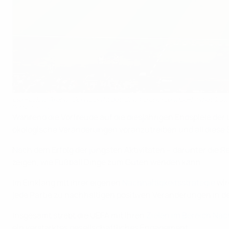
Die Puskás Aréna, Schauplatz des Champions-League-Finales 202
Getty Images
Während die Vorfreude auf die diesjährigen Endspiele der 
ökologische Veränderungen voranzutreiben und all diese
Nach dem Erfolg der jüngsten Aktivitäten – darunter die R
zeigen, wie Fußball Dinge zum Guten wenden kann.
Im Einklang mit ihrer eigenen
Nachhaltigkeitsstrategie
wir
jede Partie zu nachhaltigen positiven Veränderungen in de
Insgesamt strebt die UEFA mit ihren
Zielen im Bereich Nac
ein verstärktes gesellschaftliches Engagement.