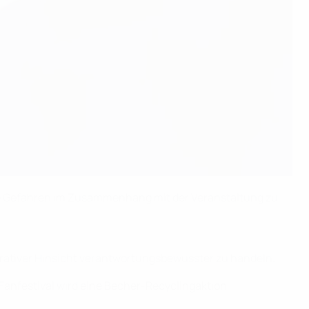
lle Gefahren im Zusammenhang mit der Veranstaltung zu
perativer Hinsicht verantwortungsbewusster zu handeln.
 Fanfestival wird eine Becher-Recyclingaktion