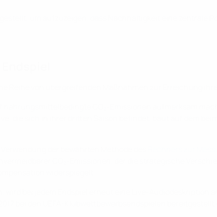
orgestellt, um aufzuzeigen, dass Nachhaltigkeit eine zentrale
m Endspiel
eine Reihe von übergreifenden Maßnahmen zur Erreichung ihre
uf nahrungsmittelbedingte CO₂-Emissionen aufmerksam machen
ve, die sich in ihrer dritten Saison befindet, baut auf dem 
er Verwendung der bewährten Methode des
Rechners zur Mess
vermeidbarer CO₂-Emissionen, der die strategische Verschie
Kompensation widerspiegelt.
, wird bei jedem Endspiel erneut eine Live-Audiodeskription 
2017 bei den UEFA-Klubwettbewerbsendspielen bereitgestellt 