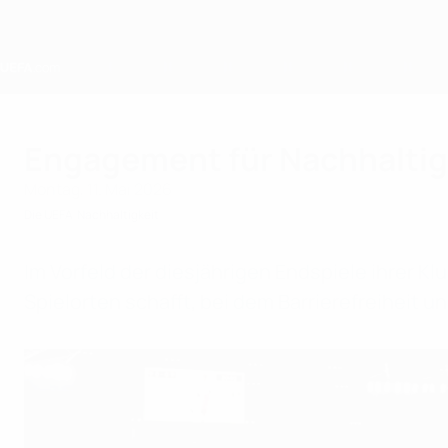
Direkt
zum
Hauptinhalt
Home
Engagement für Nachhaltig
Montag, 11. Mai 2026
Die UEFA
Nachhaltigkeit
Im Vorfeld der diesjährigen Endspiele ihrer Kl
Spielorten schafft, bei dem Barrierefreiheit