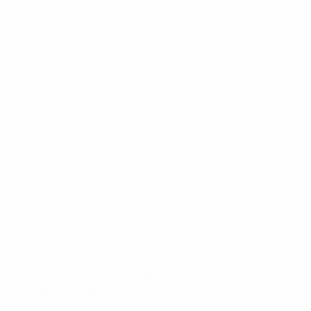
 Rolle bei der Planung und Durchführung von UEFA-
r Nachhaltigkeitsziele umsetzen.
, damit die Fans eine Vorstellung der ökologischen
beim Endspiel der UEFA Champions League 2024
ung des ökologischen Fußabdrucks
zum Einsatz kommen.
bung hin zu Investitionen in glaubwürdige
angeboten, damit blinde und sehbehinderte Fans das
und bleibt ein Eckpfeiler des Engagements der UEFA für