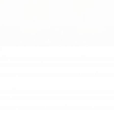
6
UEFA-Klubwettbewerbe steigt, arbeitet die UEFA hinter den Kul
 Saisonhöhepunkte im Zeichen der Nachhaltigkeit auszuricht
ekordzahl von 315 Nachhaltigkeitsinitiativen bei den Endspie
d die UEFA bei allen Endspielen strenge Maßnahmen in den Be
n vier Austragungsstädten Budapest, Istanbul, Leipzig und Osl
hhaltigkeit
greifbare und messbare Ergebnisse an, sei es durch