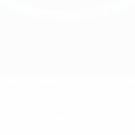
Menschenrechtsrisikoanalyse in Auftrag gegeben, um potenzie
dspiel der UEFA Women’s Champions League
ubfußball der Frauen das Fanerlebnis zu verbessern und in o
installiert, um den Plastikverbrauch zu verringern, und beim