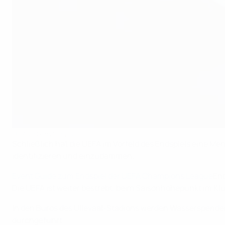
UEFA via Getty Images
Schließlich hat die UEFA im Vorfeld des Endspiels eine 
identifizieren und einzudämmen.
Event Guide zum Endspiel der UEFA Champions League
En
Die UEFA ist weiter bestrebt, beim Saisonhöhepunkt im Kl
In den Büros des Ullevaal-Stadions werden Wasserspender 
durchgeführt.