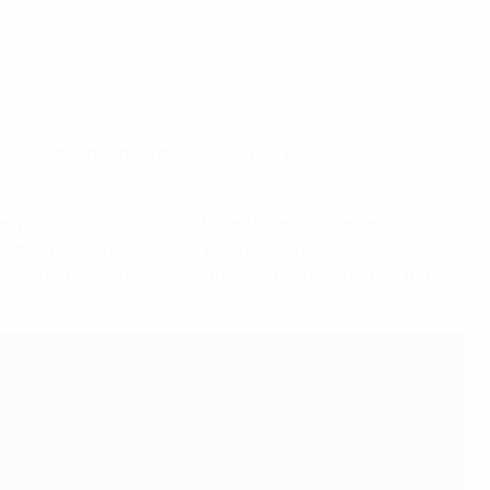
haltigkeitsmaßnahmen mit den Schwerpunkten
Recycling von Stadionbeschilderungen und anderem
nsmittelspenden auf den Weg gebracht, das zur
aus werden in den Stadionbüros in Zusammenarbeit mit