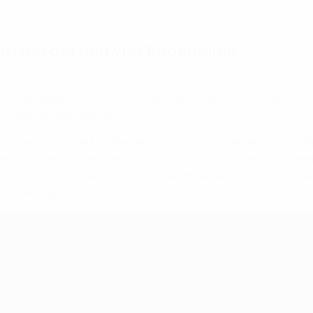
ativen bei den vier Endspielen
Aréna in Budapest umfasst ein erweitertes Programm an Nach
 und Barrierefreiheit.
ahmen verbessert, wobei der Schwerpunkt stärker auf dem 
tering-Unternehmen vor Ort wird auch ein Programm für Lebe
tlichen Hilfsorganisationen zugutekommen wird. Darüber hin
zu verringern.