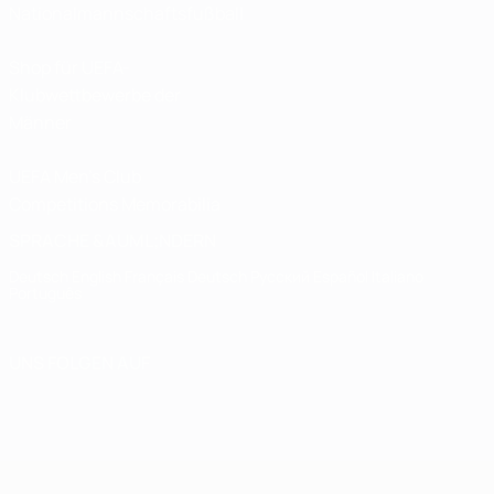
Nationalmannschaftsfußball
Shop für UEFA-
Klubwettbewerbe der
Männer
UEFA Men's Club
Competitions Memorabilia
SPRACHE &AUML;NDERN
Deutsch
English
Français
Deutsch
Русский
Español
Italiano
Português
UNS FOLGEN AUF