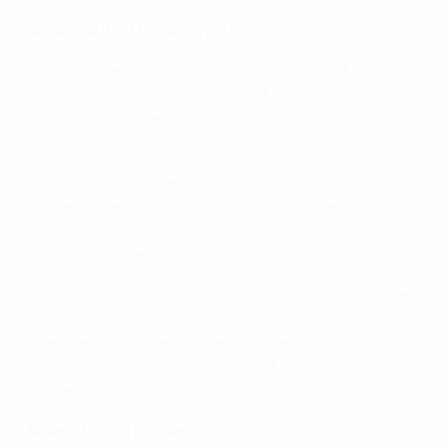
Smørås IL (Norwegen)
Smørås IL steht im Zentrum der Gesellschaft und wird
für seinen Einsatz ausgezeichnet, Menschen jeden
Alters zu motivieren, einen Sinn im Leben zu finden.
„Wir bieten Aktivitäten von der Wiege bis zur Bahre“,
sagt der stellvertretende Präsident des
Amateurvereins, Ok-Hini Rønning. Dazu gehören
Kindergartenfußball, Aktivitäten nach der Schule, ein
Café für Senioren und vieles mehr.
„Wir sind überzeugt, dass wir durch Fußballaktivitäten,
aber auch durch Projekte außerhalb des Fußballs
einen Beitrag leisten können. Wir helfen unseren
Mitgliedern, fürsorgliche und glückliche Menschen zu
werden.“
Auszeichnung in Silber:
Kajaanin Haka (Finnland)