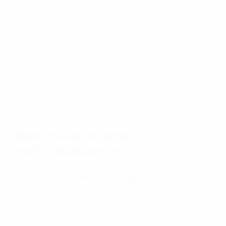
Alle fünf Gewinner nahmen am 9. April an einer
Zeremonie im Rahmen der UEFA-Breitenfußball-
Konferenz im polnischen Sopot teil, wo ihnen ihre
Auszeichnungen überreicht wurden und Kurzfilme
ihrer preisgekrönten Initiativen gezeigt wurden.
Nachfolgend erfahren Sie mehr über diese
inspirierenden Projekte und ihre Wirkung.
Beste Initiative eines
Profifußballvereins
VfL Bochum (Deutschland)
Mit seinem Projekt „Blau-Weißer Bewegungsraum“
bietet der VfL Bochum Kindern ein attraktives
Bewegungsangebot. Studien zeigen, dass 80 % der