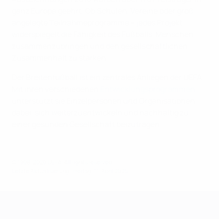
ganz Europa geehrt. Ob Schulen, Vereine oder groß
angelegte Teilnahmeprogramme – jedes Projekt
widerspiegelt die Fähigkeit des Fußballs, Menschen
zusammenzubringen und den gesellschaftlichen
Zusammenhalt zu stärken.
Der Breitenfußball ist ein zentrales Anliegen der UEFA.
Mit ihren verschiedenen
Entwicklungsprogrammen
unterstützt sie Einzelpersonen und Organisationen
dabei, sich weiterzuentwickeln und nachhaltig zu
einer gesunden Gesellschaft beizutragen .
© 1998-2026 UEFA. All rights reserved.
Letzte Aktualisierung: Freitag, 11. April 2025