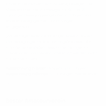
Kinder in Deutschland sich zu wenig bewegen – ein
Missstand, dem der Bundesligist mit 60- bis 90-
minütigen Bewegungsangeboten in Schulen und
anderen pädagogischen Einrichtungen
entgegenwirkt.
„Wir verfolgen einen nachhaltigen Ansatz“, erklärt
VfB-Bewegungskoordinatorin Angelina Biela. „Wir
möchten sicherstellen, dass Kinder häufiger von
Trainerinnen und Trainern unterstützt werden, nicht
nur einmal im Jahr.“
Auszeichnung in Silber:
Diósgyöri VTK (Ungarn)
Auszeichnung in Bronze:
FC Groningen (Niederlande)
UEFA-Breitenfußball-Auszeichnungen 2025
Bester Amateurverein