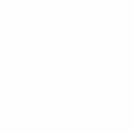
Die diesjährigen Preisträger setzen sich
allesamt mit innovativen Projekten für die
Talentförderung ein und bringen mehr
Menschen zum Fußball – sämtliche
Gewinner erhalten vom UEFA-Partner EA
SPORTS einen Preis in Höhe von
10 000 Euro.
UEFA-Breitenfußball-Auszeichnungen 2025
Im Rahmen der jüngsten Ausgabe der UEFA-
Breitenfußball-Auszeichnungen wurden fünf
inspirierende Programme aus Dänemark,
Deutschland, Norwegen, Polen und der Schweiz
gewürdigt, die alle den Fußball als wirkungsvolles
Instrument zur Spielerentwicklung, Steigerung der