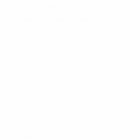
Auszeichnungen gemeinsam mit EA SPORTS FC
verliehen, nachdem die UEFA eine Partnerschaft mit
der Videospiel-Franchise eingegangen ist.
Im Zuge seines Engagements für den Breitenfußball
überreichte EA SPORTS allen Preisträgern 10 000
Euro, um ihre gemeinnützige Arbeit zu unterstützen
und es ihnen zu ermöglichen, ihre Projekte
auszuweiten.
„Mit dieser Partnerschaft soll der Fußball näher