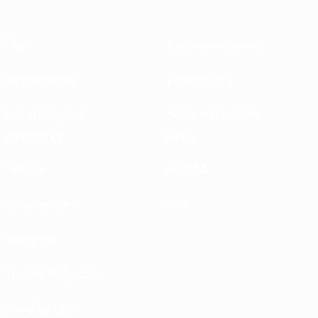
Über
Nationalverbände
Wettbewerbe
Entwicklung
Nachhaltigkeit
News und Medien
ENTDECKE
MEHR
UEFA.tv
MyUEFA
Spielkalender
UC3
Rangliste
Tickets/Hospitality
Store für UEFA-