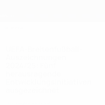
Direkt
zum
Hauptinhalt
Home
Seiteninhalt
UEFA-Breitenfußball-
Auszeichnungen
2024/25: Fünf
herausragende
Entwicklungsinitiativen
ausgezeichnet
Freitag, 11. April 2025
Die UEFA
Mitglieder
Breitenfußball