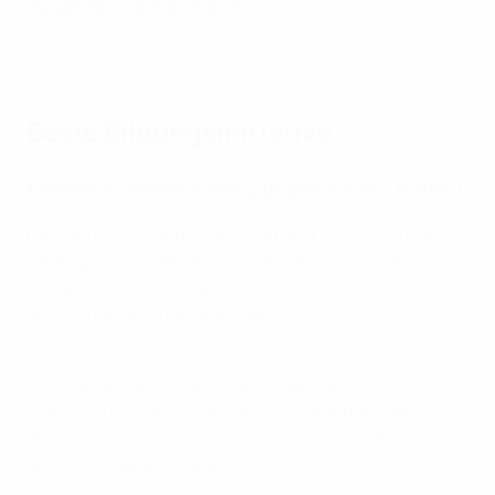
Auszeichnung in Bronze:
FC Kwartali (Georgien)
UEFA-Breitenfußball-Auszeichnungen 2025
Beste Bildungsinitiative
Mobile Akademie der jungen Adler (Polen)
Die vom Polnischen Fußballverband (PZPN) 2018 ins
Leben gerufene Akademie unterstützt Coaches im
Kinderfußball sowie Lehrkräfte durch Vorführungen
und Workshops in 16 Regionen.
Diese können kostenlose, frei zugängliche
Schulungen absolvieren, bei denen sie
Trainingsübungen erlernen. Gleichzeitig werden
Breitenfußballvereine unterstützt, wovon jährlich ca.
40 000 Kinder profitieren.