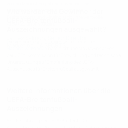
zu den Menschen gebracht werden. Die
Wie werden die Gewinner der
Preisträger verkörpern die Werte des
Breitensports und wir sind stolz, ihre wertvolle
UEFA-Breitenfußball-
Arbeit zu unterstützen.“
Auszeichnungen ausgewählt?
James Salmon, Senior Director
Die Vereine bzw. Initiativen werden von den
Marketing, EA SPORTS
Nationalverbänden
nominiert und die Gewinner von
der UEFA-Kommission für Entwicklung und technische
Unterstützung auf Empfehlung des UEFA-
Ausschusses für Breitenfußball ausgewählt.
Weitere Informationen über die
UEFA-Breitenfußball-
Auszeichnungen
Seit Einführung der UEFA-Breitenfußball-
Auszeichnungen 2010 wurden über 170 Preisträger in