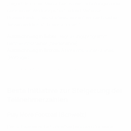
„Täglich kommen Menschen zu den Schulungen oder
nehmen an Workshops teil“, erklärt Mateusz
Rozwadowski. „Das ist etwas, worauf wir nach sieben
Jahren wirklich stolz sein können.“
Auszeichnung in Silber:
Begrüßungsprogramm
Nachwuchstrainer (Niederlande)
Auszeichnung in Bronze:
A Hora dos Super Quinas
(Portugal)
UEFA-Breitenfußball-Auszeichnungen 2025
Beste Initiative zur Steigerung der
Teilnehmerzahlen
Play More Football (Schweiz)
Der Schweizerische Fußballverband wird für seine