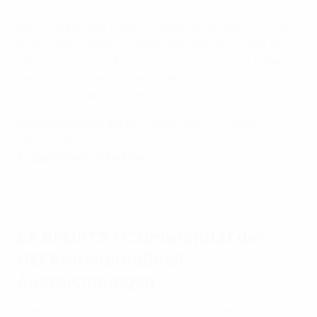
DBU-Projektleiter Mikkel Alleslev Havgry erklärt: „Viele
Klubs waren bereits in diesem Bereich tätig, aber es
gab kein übergeordnetes Gesamtkonzept. Wir haben
die Klubs als Experten behandelt und ihre
Rückmeldungen in unser Vorgehen einfließen lassen.“
Auszeichnung in Silber:
Fußball-Inklusionstage
(Deutschland)
Auszeichnung in Bronze:
Sunshine AO (Moldau)
UEFA-Breitenfußball-Auszeichnungen 2025
EA SPORTS FC unterstützt die
UEFA-Breitenfußball-
Auszeichnungen
Zum zweiten Mal wurden die UEFA-Breitenfußball-