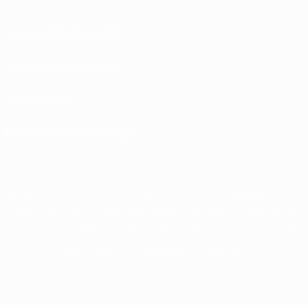
Nutzungsbedingungen
Datenschutzrichtlinien
Cookie-Politik
Datenschutzeinstellungen
© 1998-2026 UEFA. Alle Rechte vorbehalten
Der Name UEFA, das UEFA-Logo und alle Marken von UEFA-Wettbewerben sind
geschützte Marken und/oder von der UEFA urheberrechtlich geschützt. Sie
dürfen nicht für kommerzielle Zwecke verwendet werden. Mit der Verwendung
von UEFA.com erklären Sie sich mit den Nutzungsbedingungen und der
Datenschutzpolitik für die Website einverstanden.