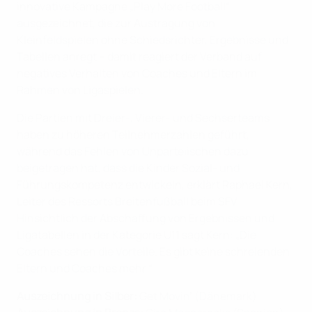
innovative Kampagne „Play More Football“
ausgezeichnet, die zur Austragung von
Kleinfeldspielen ohne Schiedsrichter, Ergebnisse und
Tabellen anregt – damit reagiert der Verband auf
negatives Verhalten von Coaches und Eltern im
Rahmen von Ligaspielen.
Die Partien mit Dreier-, Vierer- und Sechserteams
haben zu höheren Teilnehmerzahlen geführt,
während das Fehlen von Unparteiischen dazu
beigetragen hat, dass die Kinder Sozial- und
Führungskompetenz entwickeln, erklärt Raphael Kern,
Leiter des Ressorts Breitenfußball beim SFV.
Hinsichtlich der Abschaffung von Ergebnissen und
Ligatabellen in der Kategorie U11 sagt Kern: „Die
Coaches sehen die Vorteile. Es gibt keine schreienden
Eltern und Coaches mehr.“
Auszeichnung in Silber:
Get Movin’ (Dänemark)