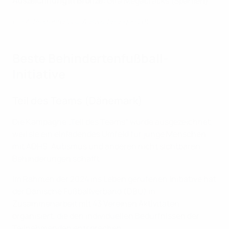
Auszeichnung in Bronze:
Gira Megacracks (Spanien)
UEFA-Breitenfußball-Auszeichnungen 2025
Beste Behindertenfußball-
Initiative
Teil des Teams (Dänemark)
Die Kampagne „Teil des Teams“ wurde ausgezeichnet,
weil sie ein einladendes Umfeld für junge Menschen
mit ADHS, Autismus und anderen nicht sichtbaren
Behinderungen schafft.
Im Rahmen der 2024 ins Leben gerufenen Initiative hat
der Dänische Fußballverband (DBU) in
Zusammenarbeit mit 43 Vereinen Aktivitäten
organisiert, die den individuellen Bedürfnissen der
Teilnehmenden entsprechen.