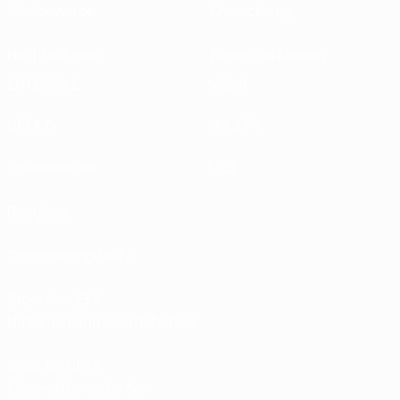
Wettbewerbe
Entwicklung
Nachhaltigkeit
News und Medien
ENTDECKE
MEHR
UEFA.tv
MyUEFA
Spielkalender
UC3
Rangliste
Tickets/Hospitality
Store für UEFA-
Nationalmannschaftsfußball
Shop für UEFA-
Klubwettbewerbe der