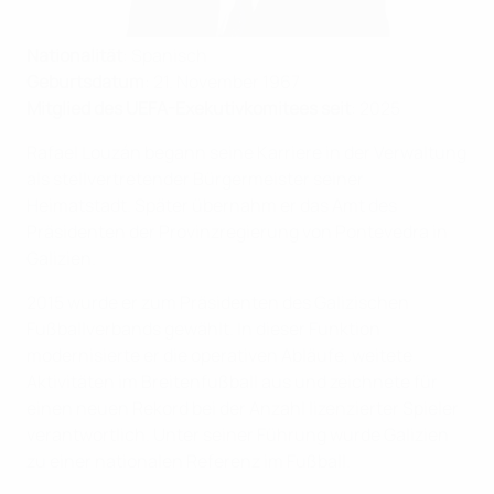
Nationalität
: Spanisch
Geburtsdatum
: 21. November 1967
Mitglied des UEFA-Exekutivkomitees seit
: 2025
Rafael Louzán begann seine Karriere in der Verwaltung
als stellvertretender Bürgermeister seiner
Heimatstadt. Später übernahm er das Amt des
Präsidenten der Provinzregierung von Pontevedra in
Galizien.
2015 wurde er zum Präsidenten des Galizischen
Fußballverbands gewählt. In dieser Funktion
modernisierte er die operativen Abläufe, weitete
Aktivitäten im Breitenfußball aus und zeichnete für
einen neuen Rekord bei der Anzahl lizenzierter Spieler
verantwortlich. Unter seiner Führung wurde Galizien
zu einer nationalen Referenz im Fußball.