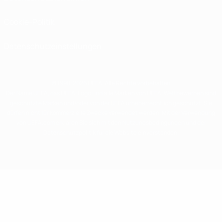
Cookie-Politik
Datenschutzeinstellungen
© 1998-2026 UEFA. Alle Rechte vorbehalten
Der Name UEFA, das UEFA-Logo und alle Marken von UEFA-Wettbewerben sind
geschützte Marken und/oder von der UEFA urheberrechtlich geschützt. Sie
dürfen nicht für kommerzielle Zwecke verwendet werden. Mit der Verwendung
von UEFA.com erklären Sie sich mit den Nutzungsbedingungen und der
Datenschutzpolitik für die Website einverstanden.