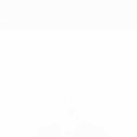
Direkt
zum
Hauptinhalt
Home
Rafael Louzán
Donnerstag, 3. April 2025
Exekutivkomitee