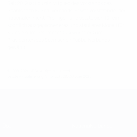
Seit 2019 ist Louzán Mitglied des Vorstands des
Spanischen Fußballverbands. Er war Vorsitzender der
nationalen nicht-Profiligen und setzte sich für ein
sportlich ausgeglicheneres und stabileres Modell für
Klubs ein. Im Dezember 2024 wurde er zum
Präsidenten des Spanischen Fußballverbands
gewählt.
© 1998-2026 UEFA. All rights reserved.
Letzte Aktualisierung: Mittwoch, 29. Oktober 2025
Über
Nationalverbände