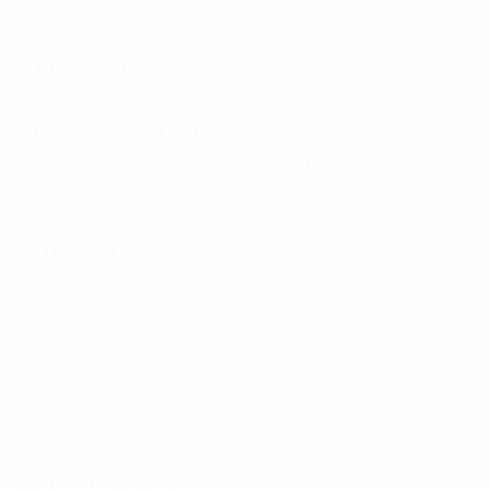
Männer
UEFA Men's Club
Competitions Memorabilia
SPRACHE &AUML;NDERN
Deutsch
English
Français
Deutsch
Русский
Español
Italiano
Português
UNS FOLGEN AUF
Nutzungsbedingungen
Datenschutzrichtlinien