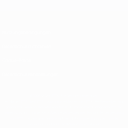
Nutzungsbedingungen
Datenschutzrichtlinien
Cookie-Politik
Datenschutzeinstellungen
© 1998-2026 UEFA. Alle Rechte vorbehalten
Der Name UEFA, das UEFA-Logo und alle Marken von UEFA-Wettbewerben sind
geschützte Marken und/oder von der UEFA urheberrechtlich geschützt. Sie
dürfen nicht für kommerzielle Zwecke verwendet werden. Mit der Verwendung
von UEFA.com erklären Sie sich mit den Nutzungsbedingungen und der
Datenschutzpolitik für die Website einverstanden.