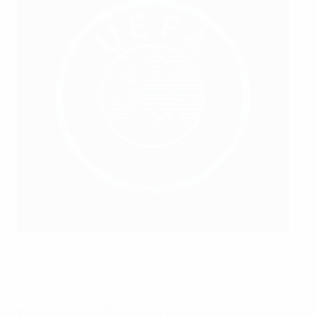
UEFA-Präsident Aleksander Čeferin (rechts) trifft mit dem
ungarischen Staatssekretär für Sport, Ádám Schmidt, im
Europa-Gebäude des EU-Ministerrates ein.
Präsident Čeferin über die