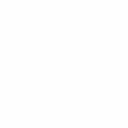
„Zweitens muss das Gleichgewicht zwischen
Nationalmannschafts- und Klubwettbewerben
gewahrt bleiben. Dieses Gleichgewicht untermauert
das gesamte Solidaritätsmodell und die
Fußballentwicklung in Ihren Ländern. Wenn wir kein
gesundes Gleichgewicht zwischen
Nationalmannschafts- und Klubwettbewerben
erhalten, gefährden wir die gesamte im Breitensport
geleistete Entwicklungsarbeit.“
„Drittens muss das einheitliche Modell des
europäischen Fußballs vollständig aufrechterhalten
werden. Wir müssen uns alle im Klaren sein, dass der
kontinuierliche Schutz dieses Modells im öffentlichen
Interesse liegt.“
„Der europäische Fußball ist eine der größten
Erfolgsgeschichten Europas. Er ist stark und
widerstandsfähig. Wir haben die beliebtesten