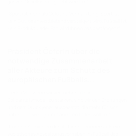
ganzen Gesellschaft gelebt werden.“
„Sport ist mehr als Geld und Vermarktung. Sport ist
kein Gut, das meistbietend versteigert wird. Fußball ist
kein Produkt. Jeder Fan wird Ihnen das bestätigen!“
Präsident Čeferin über die
notwendige Zusammenarbeit
aller Akteure zum Schutz des
europäischen Fußballs...
„Jedes Mal, wenn wir versuchen, dieses
Solidaritätsmodell zu stärken, sind wir den Drohungen
und dem Druck jener ausgesetzt, die mehr für sich
haben und weniger mit anderen teilen wollen.“
„Können Sie sich an den Aufschrei erinnern, als ein
egoistisches Abspaltungsvorhaben im Fußball das