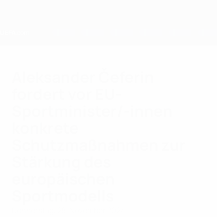
Direkt
zum
Hauptinhalt
Home
Aleksander Čeferin
fordert vor EU-
Sportminister/-innen
konkrete
Schutzmaßnahmen zur
Stärkung des
europäischen
Sportmodells
Donnerstag, 28. November 2024