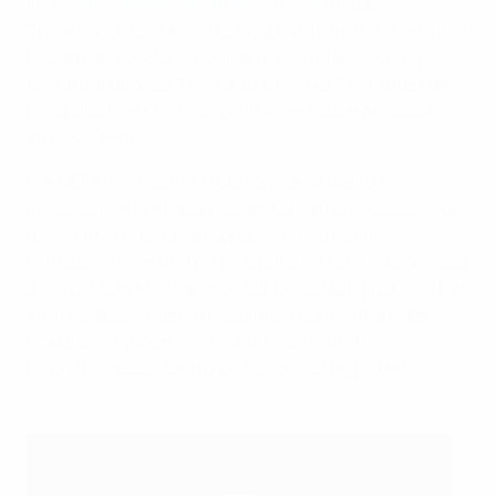
ihre
starke politische Unterstützung
für das
Sportmodell zum Ausdruck gebracht; im Rahmen einer
Debatte diese Woche wurde diese Unterstützung
bekräftigt und das Thema zu einer der Prioritäten der
Europäischen Kommission in ihrer neuen Amtszeit
2024-29 erklärt.
Der UEFA-Präsident wurde von der aktuellen
ungarischen EU-Ratspräsidentschaft eingeladen, vor
dem EU-Ministerrat zu sprechen, und rief die
Minister/-innen und die Europäische Kommission dazu
auf, konkrete Maßnahmen zur Umsetzung der vom Rat
2021 verabschiedeten Resolution zum Schutz des
Modells „vor jenen, die es aus Macht- und
Eigeninteressen zerstören wollen“ zu ergreifen.