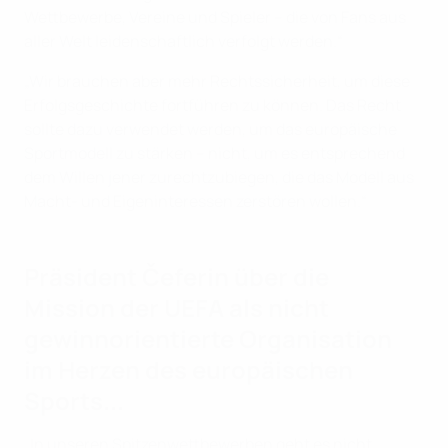
Wettbewerbe, Vereine und Spieler – die von Fans aus
aller Welt leidenschaftlich verfolgt werden.“
„Wir brauchen aber mehr Rechtssicherheit, um diese
Erfolgsgeschichte fortführen zu können. Das Recht
sollte dazu verwendet werden, um das europäische
Sportmodell zu stärken – nicht, um es entsprechend
dem Willen jener zurechtzubiegen, die das Modell aus
Macht- und Eigeninteressen zerstören wollen.“
Präsident Čeferin über die
Mission der UEFA als nicht
gewinnorientierte Organisation
im Herzen des europäischen
Sports...
„In unseren Spitzenwettbewerben geht es nicht