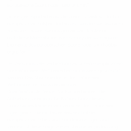
europäische Sportmodell bedroht hat?“
„In einigen Sportarten ist dies bereits Realität, doch im
europäischen Fußball dürfen und werden wir das nicht
zulassen. Lassen Sie uns gemeinsam konkrete
rechtliche Maßnahmen zum Schutz der wichtigsten
Elemente des europäischen Sportmodells im Fußball
ergreifen.“
„Erstens muss die Verbindung zwischen europäischen
und nationalen Wettbewerben umfassend geschützt
werden. Das Abschneiden in den nationalen
Wettbewerben muss das einzige
Qualifikationskriterium für Europa bleiben. Die
Aufhebung oder jegliche Aufweichung dieses
Grundsatzes käme einem Verrat an den nationalen
Ligen gleich, die ein fester Bestandteil des
europäischen Erbes sind. Für kleinere Ligen und
Vereine ist diese Frage von existenzieller Bedeutung.“