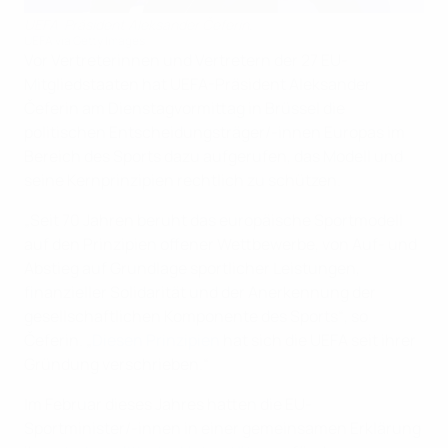
UEFA-Präsident Aleksander Čeferin.
UEFA via Getty Images
Vor Vertreterinnen und Vertretern der 27 EU-
Mitgliedstaaten hat UEFA-Präsident Aleksander
Čeferin am Dienstagvormittag in Brüssel die
politischen Entscheidungsträger/-innen Europas im
Bereich des Sports dazu aufgerufen, das Modell und
seine Kernprinzipien rechtlich zu schützen.
„Seit 70 Jahren beruht das europäische Sportmodell
auf den Prinzipien offener Wettbewerbe, von Auf- und
Abstieg auf Grundlage sportlicher Leistungen,
finanzieller Solidarität und der Anerkennung der
gesellschaftlichen Komponente des Sports“, so
Čeferin. „
Diesen Prinzipien
hat sich die UEFA seit ihrer
Gründung verschrieben.“
Im Februar dieses Jahres hatten die EU-
Sportminister/-innen in einer gemeinsamen Erklärung