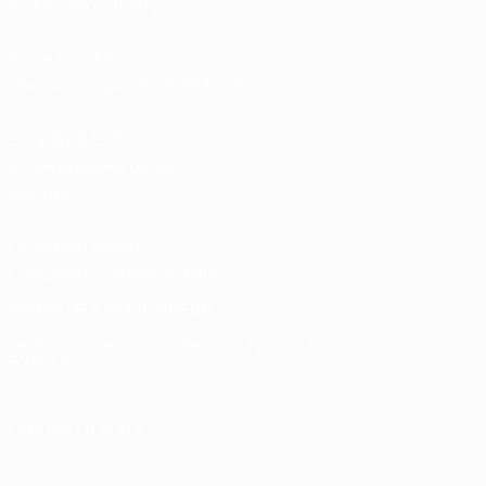
Tickets/Hospitality
Store für UEFA-
Nationalmannschaftsfußball
Shop für UEFA-
Klubwettbewerbe der
Männer
UEFA Men's Club
Competitions Memorabilia
SPRACHE &AUML;NDERN
Deutsch
English
Français
Deutsch
Русский
Español
Italiano
Português
UNS FOLGEN AUF