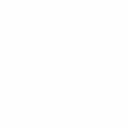
Interessenträgern eine Stimme – den Ligen, Vereinen,
Spielerinnen und Spielern sowie den Fans.“
„Erst vor einem Monat haben die UEFA und die
europäische Spielergewerkschaft FIFPRO Europe eine
historische Vereinbarung abgeschlossen, die unter
anderem die Spielervertretung in der Governance des
europäischen Fußballs vorsieht. Die Spielerinnen und
Spieler stehen nunmehr im Zentrum des Geschehens
und ihre Ansichten werden in der
Entscheidungsfindung berücksichtigt.“
„Dieser Ansatz entspricht einem modernen
Governance-Modell, bei dem Entscheidungen auf
kollaborative und inklusive Weise gefällt werden.“
© 1998-2026 UEFA. All rights reserved.
Letzte Aktualisierung: Donnerstag, 28. November 2024