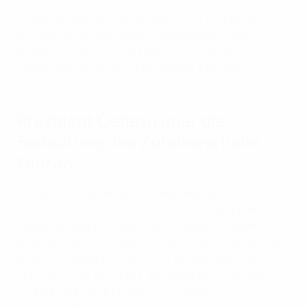
„Dabei handelt es sich übrigens nicht um Kosten,
sondern um Investitionen. Investitionen in den
Fußball, Investitionen in Menschen und Gemeinden. Es
sind Investitionen von öffentlichem Interesse.“
Präsident Čeferin über die
Bedeutung des Zuhörens beim
Führen...
„Die UEFA ist demokratisch und pluralistisch. Bei der
UEFA sitzt Malta am selben Tisch wie Deutschland.
Moldau am selben Tisch wie Frankreich. Unserem
gesamten Handeln liegt ein engagierter, ehrlicher und
inklusiver Dialog zugrunde. Wir wissen, dass man
Zuhören muss, um gute Führungsarbeit zu leisten.
Deshalb gibt die UEFA allen relevanten