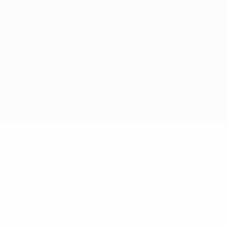
© 1998-2026 UEFA. Alle Rechte vorbehalten
Der Name UEFA, das UEFA-Logo und alle Marken von UEFA-Wettbewerben sind
geschützte Marken und/oder von der UEFA urheberrechtlich geschützt. Sie
dürfen nicht für kommerzielle Zwecke verwendet werden. Mit der Verwendung
von UEFA.com erklären Sie sich mit den Nutzungsbedingungen und der
Datenschutzpolitik für die Website einverstanden.