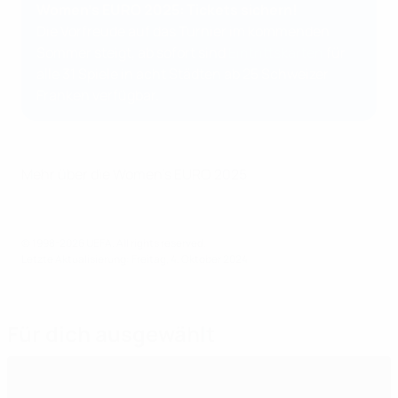
Women’s EURO 2025: Tickets sichern!
Die Vorfreude auf das Turnier im kommenden
Sommer steigt, ab sofort sind
Eintrittskarten
für
alle 31 Spiele in acht Städten ab 25 Schweizer
Franken verfügbar.
Mehr über die Women’s EURO 2025
© 1998-2026 UEFA. All rights reserved.
Letzte Aktualisierung: Freitag, 4. Oktober 2024
Für dich ausgewählt