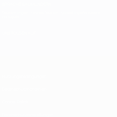
SPRACHE &AUML;NDERN
Deutsch
English
Français
Deutsch
Русский
Español
Italiano
Português
UNS FOLGEN AUF
Nutzungsbedingungen
Datenschutzrichtlinien
Cookie-Politik
Datenschutzeinstellungen