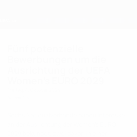
Direkt
zum
Hauptinhalt
Home
Fünf potenzielle
Bewerbungen um die
Ausrichtung der UEFA
Women’s EURO 2029
Freitag, 4. Oktober 2024
Frauenfußball
Sechs Nationalverbände haben Interesse
an der Ausrichtung der Women’s EURO
2029 bekundet, zwei davon in einer