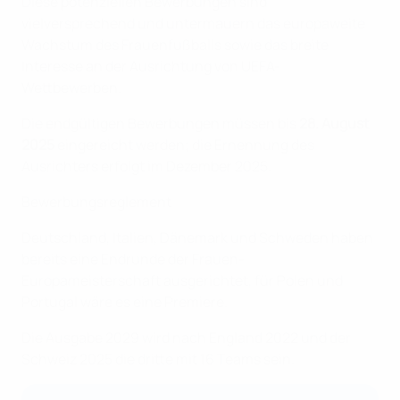
Diese potenziellen Bewerbungen sind
vielversprechend und untermauern das europaweite
Wachstum des Frauenfußballs sowie das breite
Interesse an der Ausrichtung von UEFA-
Wettbewerben.
Die endgültigen Bewerbungen müssen bis
28. August
2025
eingereicht werden; die Ernennung des
Ausrichters erfolgt im Dezember 2025.
Bewerbungsreglement
Deutschland, Italien, Dänemark und Schweden haben
bereits eine Endrunde der Frauen-
Europameisterschaft ausgerichtet, für Polen und
Portugal wäre es eine Premiere.
Die Ausgabe 2029 wird nach England 2022 und der
Schweiz 2025 die dritte mit 16 Teams sein.