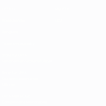
UEFA.tv
MyUEFA
Spielkalender
UC3
Rangliste
Tickets/Hospitality
Store für UEFA-
Nationalmannschaftsfußball
Shop für UEFA-
Klubwettbewerbe der
Männer
UEFA Men's Club
Competitions Memorabilia