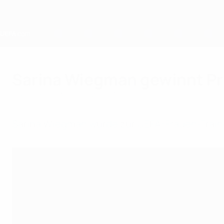
Direkt
zum
Hauptinhalt
Home
Sarina Wiegman gewinnt Pre
Donnerstag, 31. August 2023
Sarina Wiegman wurde zur UEFA-Frauen-Traine