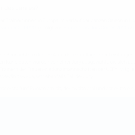
r des Jahres?
er Trainer*innen in Europa im Verlauf der ganzen Saison in 
Gewinner 2019/20
, gefolgt von
Barcelonas Lluís Cortés 2020/21
hen Beobachtern der UEFA auf der Grundlage ihrer Leistungen 
ten Kandidaten wurden von einer Jury ausgewählt, die sich au
Trainern der Frauen-Nationalmannschaften der UEFA-Mitgli
gewählt wurde, war ebenfalls Teil der Jury.
der erste fünf Punkte erhielt, der zweite drei und der dritte e