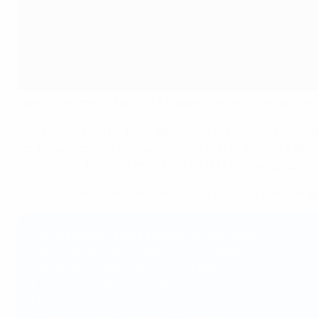
Sarina Wiegman ist als UEFA Frauen-Trainerin des Jahres
Wiegman, die mit England die Women's Finalissima gewann
vor Jorge Vilda und Jonatan Giráldez durch. Sie ist die d
Sieg bei der UEFA Women's EURO 2022 bereits ausgezeich
Die Entscheidung wurde während der Auslosung der Gru
Die Abstimmungsergebnisse im Überblick
1
Sarina Wiegman (England) - 211 Punkte
2
Jorge Vilda (Spanien) - 163 Punkte
3
Jonatan Giráldez (Barcelona) - 139 Punkte
4
Peter Gerhardsson (Schweden) - 62 Punkte