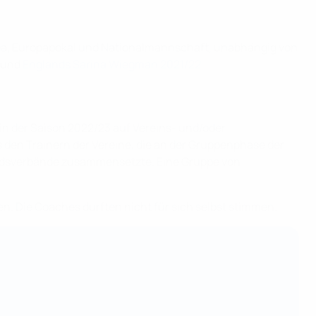
Liga, Europapokal und Nationalmannschaft, unabhängig von
und
Englands Sarina Wiegman 2021/22
.
in der Saison 2022/23 auf Vereins- und/oder
s den Trainern der Vereine, die an der Gruppenphase der
edsverbände zusammensetzte. Eine Gruppe von
inen. Die Coaches durften nicht für sich selbst stimmen.