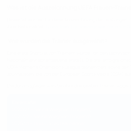
Was ist die Auszeichnung UEFA Frauen-Traine
Bewertet wurden für diese Auszeichnung die Leistungen d
ihrer Nationalität.
Lyons Jean-Luc Vasseur war der erste 
Wie wurden die Trainer ausgewählt?
Eine erste Shortlist von Trainern wurde von den technisc
Nationalmannschaftsebene erstellt. Die drei erfolgreichs
UEFA Women's Champions League teilnehmen, sowie den 
Journalisten, die von der European Sports Media (ESM) aus
Die Jurymitglieder wählten ihre drei besten Trainer, wobei 
Ehrentafel
2022/23 – Sarina Wiegman (England)
2021/22 – Sarina Wiegman (England)
2020/21 – Lluís Cortés (Barcelona)
2019/20 – Jean-Luc Vasseur (Lyon)