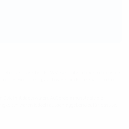
tel geführt und bei der WM zwei Jahre danach das Finale
rneut den Finaleinzug, auch wenn am Ende Spanien den
m Spiel mit dabei waren. Außerdem musste sie die
ähigkeiten waren jedoch ausschlaggebend dafür, dass sie