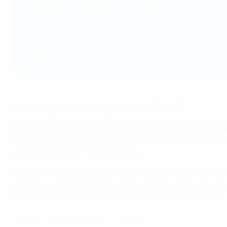
5
Emma Hayes (Chelsea) - 56 Punkte
6
Alessandro Spugna (Roma) - 12 Punkte
7
Jonas Eidevall (Arsenal) - 11 Punkte
8
Tommy Stroot (Wolfsburg) - 9 Punkte
9
Sonia Bompastor (Lyon) - 7 Punkte
10
Marc Skinner (Manchester United) - 0 Punkte
Warum gewann Wiegman den Preis?
Bevor sie 2021 das Team von England übernahm, hatte Wie
erreicht. Mit England gewann sie anschließend die EURO 
Lauf der Engländerinnen beendete.
Bei der Weltmeisterschaft musste Wiegman auf vier Stamm
Verletzung von Keira Walsh und die Sperre von Lauren Jam
die erste Trainerin wurde, die zwei verschiedene Nationen
Highlights: England - Brasilien 1:1 (4:2 i.E.)