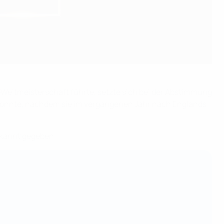
Weltmeisterschaft führte, setzte sich bei der Abstimmung
ern konnte, nachdem sie im vergangenen Jahr nach Englands
kannt gegeben.