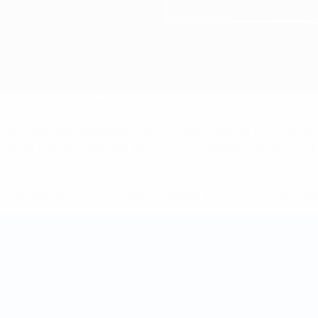
 2022/23 ausgezeichnet worden.
 und das Team anschließend ins erste Finale der FIFA Frauen-
amit erste Trainerin, die sich den Preis zum zweiten Mal sich
net wurde.
ppenphase der UEFA Champions League 2023/24 in Monaco be