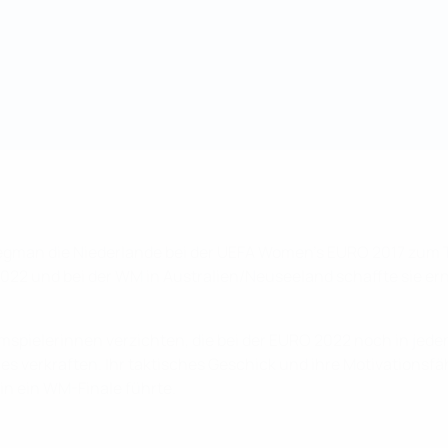
gman die Niederlande bei der UEFA Women's EURO 2017 zum Ti
2022 und bei der WM in Australien/Neuseeland schaffte sie e
spielerinnen verzichten, die bei der EURO 2022 noch in jede
es verkraften. Ihr taktisches Geschick und ihre Motivationsf
 in ein WM-Finale führte.