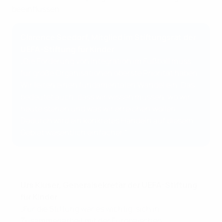
beeinflussen.
Clarence Seedorf, Mitglied im Stiftungsrat der
UEFA-Stiftung für Kinder
„Die Förderung von Integration im Fußball muss
für große Organisationen oberste Priorität haben.
Wir leiten einen fundamentalen Wandel ein. Das
bedeutet auch, dass wir wissen müssen, wo wir
heute stehen und was wir erreichen wollen.
Dadurch wird ein konkretes Handeln auf diesem
Gebiet wesentlich einfacher.“
Urs Kluser, Generalsekretär der UEFA-Stiftung
für Kinder
„Für die Stiftung war es wichtig, sich in
Zusammenarbeit mit der Europäischen