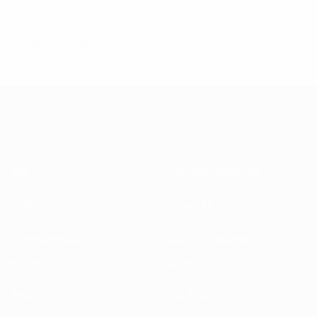
© 1998-2026 UEFA. All rights reserved.
Letzte Aktualisierung: Freitag, 30. Juni 2023
Über
Nationalverbände
Wettbewerbe
Entwicklung
Nachhaltigkeit
News und Medien
ENTDECKE
MEHR
UEFA.tv
MyUEFA