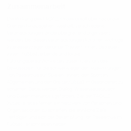
Zusammenarbeit
Die Wirkung des TACKLE-Projekts soll über nationale
Grenzen hinausgehen, weshalb verschiedene
Veranstaltungen länderübergreifend organisiert
werden. Bei diesen Veranstaltungen kommen wichtige
Interessenträger, darunter Trainer/-innen, Betreuer/-
innen, Fußballverbände und lokale
Führungspersönlichkeiten, zusammen, um das
Bewusstsein für die schwerwiegenden Auswirkungen
von Rassismus auf Spieler/-innen, den Sport im
Allgemeinen und den Breitenfußball im Besonderen zu
schärfen. Dabei werden Dialog, Wissensaustausch
und Zusammenarbeit gefördert. Ziel der TACKLE-
Initiative ist es ferner, ein Netzwerk von Personen und
Organisationen zu schaffen, die ähnliche Ziele
verfolgen und sich der Bekämpfung von Rassismus im
Fußball verschrieben haben.