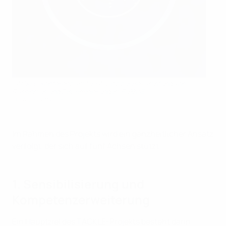
TACKLE-Konferenz am UEFA-Sitz zur Bekämpfung von
Rassismus und Diskriminierung im Fußball.
UEFA via Getty Images
Im Rahmen des Projekts wird ein ganzheitlicher Ansatz
verfolgt, der sich auf fünf Achsen stützt:
1. Sensibilisierung und
Kompetenzerweiterung
Ein Hauptziel des TACKLE-Projekts besteht darin,