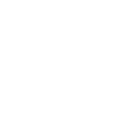
Das Projektkonsortium unter der Leitung von CARDET
(Zentrum für die Förderung von Forschung und
Entwicklung auf dem Gebiet der Bildungstechnologie)
umfasst die Nichtregierungsorganisation KMOP
(Griechenland), das Spectrum Research Centre
(Republik Irland), das FARE-Netzwerk, die Universität
Pitești (Rumänien), das Institute of Development
(Zypern) sowie die UEFA-Stiftung für Kinder. Die
Zusammenarbeit unterschiedlicher
Interessengruppen gewährleistet einen
multidisziplinären und ganzheitlichen Ansatz bei der
Bekämpfung von Rassismus, Diskriminierung und
Intoleranz im Breitenfußball.
Nähere Informationen zur Arbeit der UEFA-Stiftung
Dieses Projekt wurde mit Unterstützung der
Europäischen Kommission finanziert (Projektnummer
Erasmus+: 622561-EPP-1-2020-1-CY-SPO-SCP).