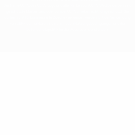
Der Name UEFA, das UEFA-Logo und alle Marken von UEFA-Wettbewerben sind
geschützte Marken und/oder von der UEFA urheberrechtlich geschützt. Sie
dürfen nicht für kommerzielle Zwecke verwendet werden. Mit der Verwendung
von UEFA.com erklären Sie sich mit den Nutzungsbedingungen und der
Datenschutzpolitik für die Website einverstanden.