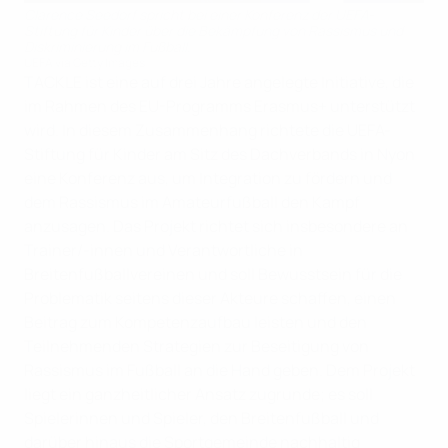
Clarence Seedorf spricht bei einer Konferenz der UEFA-
Stiftung für Kinder über die Bekämpfung von Rassismus und
Diskriminierung im Fußball.
UEFA via Getty Images
TACKLE ist eine auf drei Jahre angelegte Initiative, die
im Rahmen des EU-Programms Erasmus+ unterstützt
wird. In diesem Zusammenhang richtete die UEFA-
Stiftung für Kinder am Sitz des Dachverbands in Nyon
eine Konferenz aus, um Integration zu fördern und
dem Rassismus im Amateurfußball den Kampf
anzusagen. Das Projekt richtet sich insbesondere an
Trainer/-innen und Verantwortliche in
Breitenfußballvereinen und soll Bewusstsein für die
Problematik seitens dieser Akteure schaffen, einen
Beitrag zum Kompetenzaufbau leisten und den
Teilnehmenden Strategien zur Beseitigung von
Rassismus im Fußball an die Hand geben. Dem Projekt
liegt ein ganzheitlicher Ansatz zugrunde; es soll
Spielerinnen und Spieler, den Breitenfußball und
darüber hinaus die Sportgemeinde nachhaltig