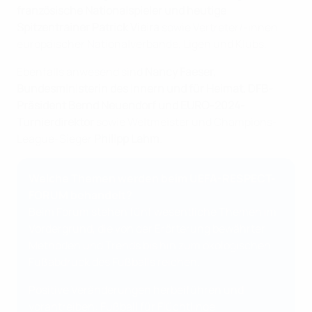
französische Nationalspieler und heutige
Spitzentrainer Patrick Vieira
sowie Vertreter/-innen
europäischer Nationalverbände, Ligen und Klubs.
Ebenfalls anwesend sind
Nancy Faeser,
Bundesministerin des Innern und für Heimat, DFB-
Präsident Bernd Neuendorf und EURO-2024-
Turnierdirektor
sowie Weltmeister und Champions-
League-Sieger
Philipp Lahm
.
Welche Themen werden beim UEFA-RESPECT-
FORUM behandelt?
Beim Forum stehen fünf wesentliche Themen im
Vordergrund, die von der Erörterung bewährter
Methoden und Trends bis hin zum ökologischen
Fußabdruck des Fußballs reichen.
Positive Veränderungen herbeiführen und
vorantreiben: Fußball für Flüchtlinge