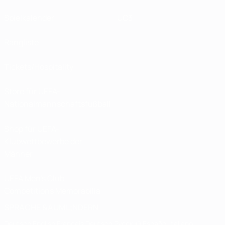
Spielkalender
UC3
Rangliste
Tickets/Hospitality
Store für UEFA-
Nationalmannschaftsfußball
Shop für UEFA-
Klubwettbewerbe der
Männer
UEFA Men's Club
Competitions Memorabilia
SPRACHE &AUML;NDERN
Deutsch
English
Français
Deutsch
Русский
Español
Italiano