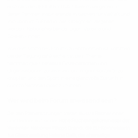
erstmals die UEFA #Footb
ALL
Awards vergeben, in
deren Rahmen inspirierende Initiativen für Vielfalt und
Inklusion im Fußball in vier Kategorien vergeben
werden: Nationalverbände, Ligen, Vereine und
Spieler/-innen.
Wie dem Motto des Forums zu entnehmen ist, kommen
bei der Tagung zahlreiche mit dem Thema
Nachhaltigkeit befasste Einzelpersonen und
Organisationen zusammen, um engere Kontakte zu
knüpfen und den Sport in eine glanzvolle Zukunft in
puncto Nachhaltigkeit zu führen.
Wer wird beim Forum anwesend sein?
Bei den Plenarsitzungen treten illustre Rednerinnen
und Redner auf, so der
Hohe Flüchtlingskommissar der
Vereinten Nationen Filippo Grandi, die EU-Kommissarin
für Gleichstellung Helena Dalli, der ehemalige