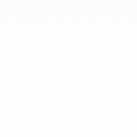
Direkt
zum
Hauptinhalt
Home
UEFA-RESPECT-FORUM
2023: Förderung von
Nachhaltigkeit im
europäischen Fußball
Freitag, 23. Juni 2023
Soziales
Die UEFA
Präsentation bewährter Praktiken und
Nutzung der Kraft des Fußballs für
kollektiven Wandel im Zentrum der Tagung