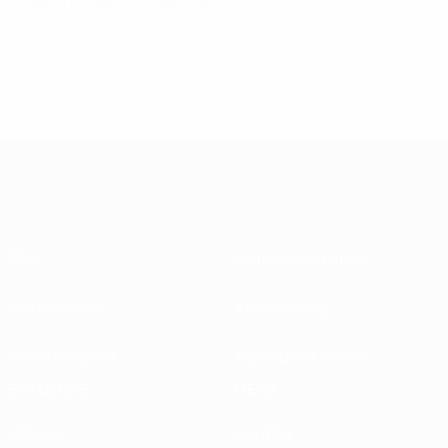
Nachhaltigkeit finden Sie im
UEFA-Respekt-Bericht
.
© 1998-2026 UEFA. All rights reserved.
Letzte Aktualisierung: Mittwoch, 29. Oktober 2025
Über
Nationalverbände
Wettbewerbe
Entwicklung
Nachhaltigkeit
News und Medien
ENTDECKE
MEHR
UEFA.tv
MyUEFA