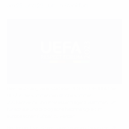
am 28. und 29. Juni in Frankfurt
Beim erstmalig veranstalteten RESPECT-FORUM der
UEFA in der kommenden Woche kommen
200 Fachleute und Interessenträger zusammen, um
für soziale und ökologische Nachhaltigkeit im
europäischen Fußball zu werben.
Bei der per Live-Stream übertragenen Tagung am 28.