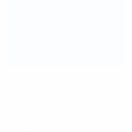
Soziale und ökologische Nachhaltigkeit im
Fußball: bewährte Praktiken und Trends
Rolle des Fußballs bei der Förderung von
Gleichstellung, Vielfalt und Inklusion in Europa
Kampf gegen Diskriminierung im Fußball
Nachhaltigkeit bei der UEFA EURO 2024
Vollständiges Programm ansehen (auf Englisch)
Die Präsentationen und Diskussionen beim RESPECT-
FORUM können ab Mittwoch, 28. Juni um 9.30 Uhr MEZ
auf
www.uefa.com/sustainability
live verfolgt werden.
Nähere Informationen zu unserer Arbeit im Bereich