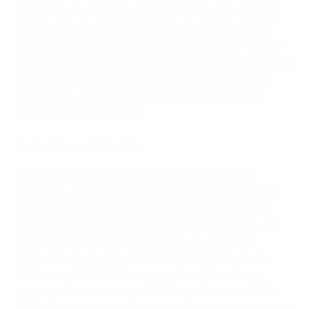
und 29. Juni am Sitz des Deutschen Fußball-Bundes
(DFB) in Frankfurt am Main wird unter anderem die
Frage erörtert, wie der Fußball zu kollektivem Handeln
inspirieren, animieren und antreiben kann. Ein Jahr vor
der UEFA EURO 2024 wird zudem die zentrale Rolle
beleuchtet, die Nachhaltigkeit bei dem Turnier in
Deutschland spielen wird.
Kollektives Handeln
Neben der Präsentation der aktuellsten Trends,
Praktiken und Innovationen im Bereich der sozialen
und ökologischen Nachhaltigkeit sind beim Forum
diverse Diskussionsrunden, Podiumsgespräche und
Workshops geplant. Darüber hinaus werden am
28. Juni im Zuge einer gemeinsamen Initiative von
UEFA und UNHCR 16 Teams auf dem Gelände des
örtlichen Amateurvereins SC Weiss-Blau den UNITY
EURO Cup austragen. Bei diesem Turnier werden auch