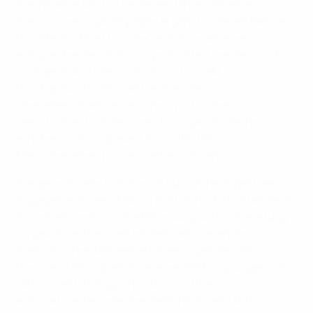
Die Initiative wird im Laufe des Jahres mit einer
Sensibilisierungskampagne ergänzt, in deren Rahmen
die Öffentlichkeit für eine Teilnahme an einer
entsprechenden Schulung ermuntert werden soll. Es
wird geschätzt, dass schnell und korrekt
durchgeführte Hilfsmaßnahmen die
Überlebenschancen bei einem plötzlichen
Herzstillstand um das Zwei- bis sogar Dreifache
erhöhen und europaweit bis zu 100 000
Menschenleben pro Jahr retten können.
Die gemeinsame Initiative ist nur ein Teilaspekt des
Engagements der UEFA, im Fußball höchste Standards
in Sachen medizinische Betreuung und Vorbereitung
zu gewährleisten. Seit letztem Jahr sehen die
medizinischen Mindestanforderungen der UEFA vor,
dass kein UEFA-Spiel ohne einen Rettungswagen mit
„Advanced Life Support“ (ALS) und drei
automatisierten externen Defibrillatoren (AED-