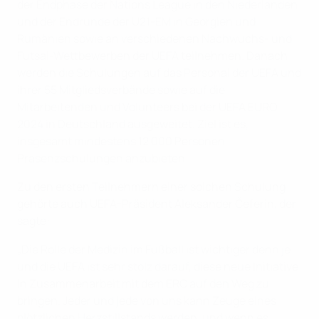
der Endphase der Nations League in den Niederlanden
und der Endrunde der U21-EM in Georgien und
Rumänien sowie an verschiedenen Nachwuchs- und
Futsal-Wettbewerben der UEFA teilnehmen. Danach
werden die Schulungen auf das Personal der UEFA und
ihrer 55 Mitgliedsverbände sowie auf die
Mitarbeitenden und Volunteers bei der UEFA EURO
2024 in Deutschland ausgeweitet. Ziel ist es,
insgesamt mindestens 12 000 Personen
Präsenzschulungen anzubieten.
Zu den ersten Teilnehmern einer solchen Schulung
gehörte auch UEFA-Präsident Aleksander Čeferin, der
sagte:
„Die Rolle der Medizin im Fußball ist wichtiger denn je
und die UEFA ist sehr stolz darauf, diese neue Initiative
in Zusammenarbeit mit dem ERC auf den Weg zu
bringen. Jeder und jede von uns kann Zeuge eines
plötzlichen Herzstillstands werden, und wenn es