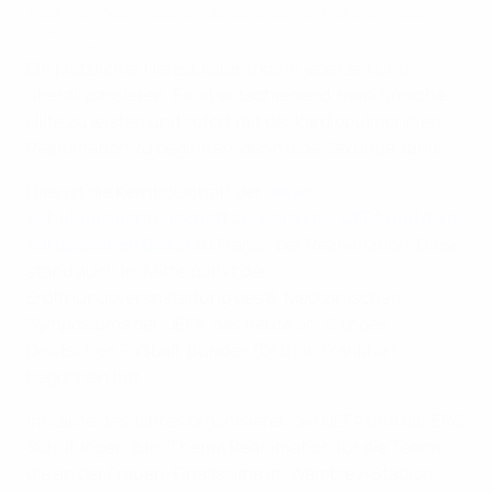
Medizinische Symposium der 2023 auf dem DFB-Campus.
(Photo Thomas Lohnes/Getty Images)
Getty Images
Ein plötzlicher Herzstillstand kann jederzeit und
überall passieren. Es ist entscheidend, medizinische
Hilfe zu leisten und sofort mit der kardiopulmonalen
Reanimation zu beginnen, denn jede Sekunde zählt.
Dies ist die Kernbotschaft der
neuen
Schulungspartnerschaft zwischen der UEFA und dem
europäischen Beirat
zu Fragen der Reanimation. Diese
stand auch im Mittelpunkt der
Eröffnungsveranstaltung des 8. Medizinischen
Symposiums der UEFA, das heute am Sitz des
Deutschen Fußball-Bundes (DFB) in Frankfurt
begonnen hat.
Im Laufe des Jahres organisieren die UEFA und der ERC
Schulungen zum Thema Reanimation für die Teams,
die an der Frauen-Finalissima im Wembley-Stadion,