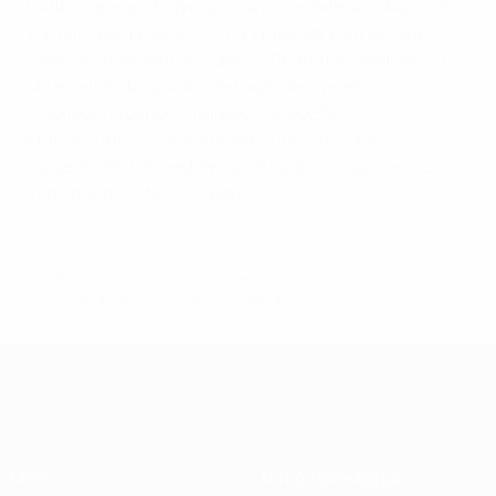
Defibrillatoren) beginnen kann. Im Rahmen des UEFA-
Fortbildungsprogramms für Fußballärztinnen und
-ärzte werden jährlich über 1 000 fußballmedizinische
Mitarbeitende ausgebildet, während jedem
Mitgliedsverband im Rahmen des UEFA-
Entwicklungsprogramms HatTrick jährliche
Fördermittel für medizinische Fortbildungszwecke zur
Verfügung gestellt werden.
© 1998-2026 UEFA. All rights reserved.
Letzte Aktualisierung: Dienstag, 31. Januar 2023
Über
Nationalverbände