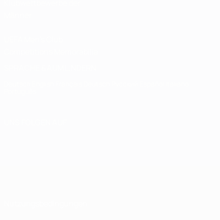
Klubwettbewerbe der
Männer
UEFA Men's Club
Competitions Memorabilia
SPRACHE &AUML;NDERN
Deutsch
English
Français
Deutsch
Русский
Español
Italiano
Português
UNS FOLGEN AUF
Nutzungsbedingungen