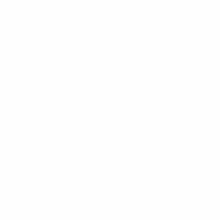
passiert, zählt jede Sekunde. Wir möchten die starke
Stimme des Fußballs nutzen, um das Bewusstsein für
dieses Problem zu schärfen und die Menschen dazu zu
ermuntern, eine Schulung zu absolvieren und
gegebenenfalls Leben zu retten.“
Professor Dr. Koen Monsieurs, Vorsitzender des ERC
und einer der Redner des Symposiums, fügte hinzu:
„Der europäische Beirat zu Fragen der Reanimation
freut sich über seine Zusammenarbeit mit der UEFA.
Durch diese Partnerschaft werden wir in der Lage sein,
eine sehr große Anzahl von Menschen mit einer
wichtigen Botschaft zu erreichen: Wir alle können ein
Leben retten, indem wir ein wenig Zeit für eine solche
Schulung aufbringen. Gemeinsam werden wir den
Anteil der Menschen, die einen Herzstillstand
überleben, erhöhen.“