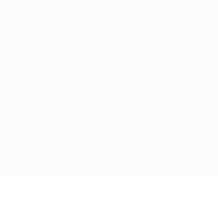
Datenschutzrichtlinien
Cookie-Politik
Datenschutzeinstellungen
© 1998-2026 UEFA. Alle Rechte vorbehalten
Der Name UEFA, das UEFA-Logo und alle Marken von UEFA-Wettbewerben sind
geschützte Marken und/oder von der UEFA urheberrechtlich geschützt. Sie
dürfen nicht für kommerzielle Zwecke verwendet werden. Mit der Verwendung
von UEFA.com erklären Sie sich mit den Nutzungsbedingungen und der
Datenschutzpolitik für die Website einverstanden.