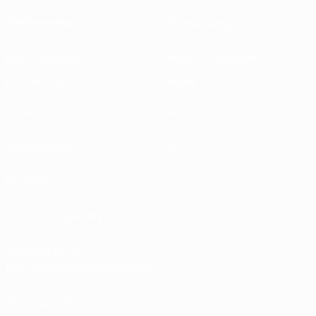
Wettbewerbe
Entwicklung
Nachhaltigkeit
News und Medien
ENTDECKE
MEHR
UEFA.tv
MyUEFA
Spielkalender
UC3
Rangliste
Tickets/Hospitality
Store für UEFA-
Nationalmannschaftsfußball
Shop für UEFA-