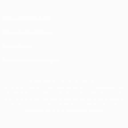
Nutzungsbedingungen
Datenschutzrichtlinien
Cookie-Politik
Datenschutzeinstellungen
© 1998-2026 UEFA. Alle Rechte vorbehalten
Der Name UEFA, das UEFA-Logo und alle Marken von UEFA-Wettbewerben sind
geschützte Marken und/oder von der UEFA urheberrechtlich geschützt. Sie
dürfen nicht für kommerzielle Zwecke verwendet werden. Mit der Verwendung
von UEFA.com erklären Sie sich mit den Nutzungsbedingungen und der
Datenschutzpolitik für die Website einverstanden.