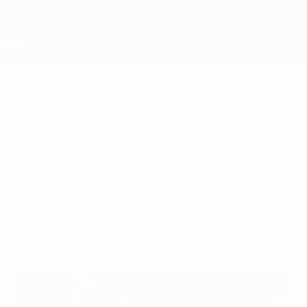
Direkt
zum
Hauptinhalt
Home
Island: Soziale
Verantwortung
Donnerstag, 18. August 2022
Der Isländische Fußballverband (KSÍ) führt
jedes Jahr mehrere Projekte im Bereich der
sozialen Verantwortung durch.