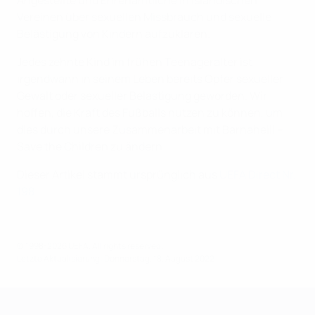
Angestellte und Ehrenamtliche in isländischen
Vereinen über sexuellen Missbrauch und sexuelle
Belästigung von Kindern aufzuklären.
Jedes zehnte Kind im frühen Teenageralter ist
irgendwann in seinem Leben bereits Opfer sexueller
Gewalt oder sexueller Belästigung geworden. Wir
hoffen, die Kraft des Fußballs nutzen zu können, um
dies durch unsere Zusammenarbeit mit Barnaheill –
Save the Children zu ändern.
Dieser Artikel stammt ursprünglich aus
UEFA Direct Nr.
198
© 1998-2026 UEFA. All rights reserved.
Letzte Aktualisierung: Donnerstag, 18. August 2022