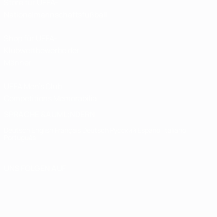
Store für UEFA-
Nationalmannschaftsfußball
Shop für UEFA-
Klubwettbewerbe der
Männer
UEFA Men's Club
Competitions Memorabilia
SPRACHE &AUML;NDERN
Deutsch
English
Français
Deutsch
Русский
Español
Italiano
Português
UNS FOLGEN AUF