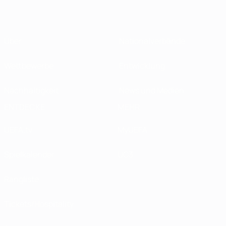
Über
Nationalverbände
Wettbewerbe
Entwicklung
Nachhaltigkeit
News und Medien
ENTDECKE
MEHR
UEFA.tv
MyUEFA
Spielkalender
UC3
Rangliste
Tickets/Hospitality