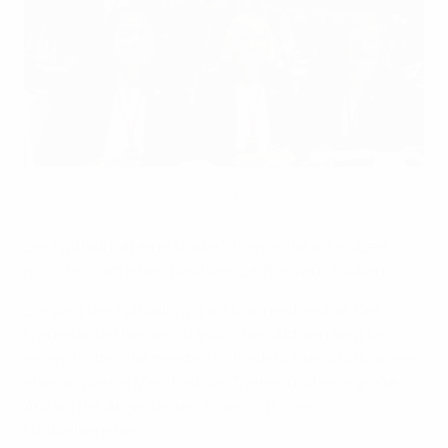
Borghildur Sigurdardottir (KSÍ-Vizepräsidentin), Vanda
Sigurgeirsdottir (Präsidentin) und Klara Bjartmarz
(Generalsekretärin)
KSÍ
Der Fußball hat eine starke Stimme, die wir nutzen
möchten, um einen positiven Einfluss auszuüben.
Die Welt des Fußballs gilt als Männerdomäne. Der
Frauenanteil bei den isländischen Aktiven liegt bei
einem Drittel, die meisten Schiedsrichter sind Männer,
ebenso wie die Mehrheit der Trainer und eine große
Anzahl der Angestellten in den örtlichen
Fußballvereinen.