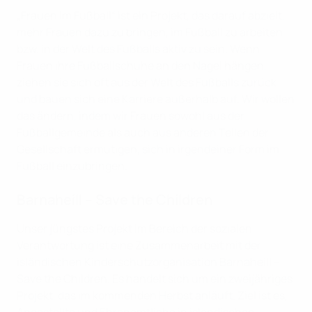
„Frauen im Fußball“ ist ein Projekt, das darauf abzielt,
mehr Frauen dazu zu bringen, im Fußball zu arbeiten
bzw. in der Welt des Fußballs aktiv zu sein. Wenn
Frauen ihre Fußballschuhe an den Nagel hängen,
ziehen sie sich oft aus der Welt des Fußballs zurück
und bauen sich eine Karriere außerhalb auf. Wir wollen
das ändern, indem wir Frauen sowohl aus der
Fußballgemeinde als auch aus anderen Teilen der
Gesellschaft ermutigen, sich in irgendeiner Form im
Fußball einzubringen.
Barnaheill – Save the Children
Unser jüngstes Projekt im Bereich der sozialen
Verantwortung ist eine Zusammenarbeit mit der
isländischen Kinderschutzorganisation Barnaheill –
Save the Children. Es handelt sich um ein zweijähriges
Projekt, das im kommenden Herbst anläuft. Ziel ist es,