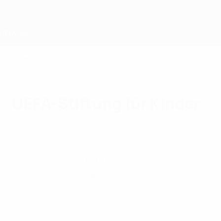
Direkt
zum
Hauptinhalt
Home
Seiteninhalt
UEFA-Stiftung für Kinder
Donnerstag, 4. August 2022
UEFA-Stiftung für Kinder
Die UEFA-Stiftung nutzt die Kraft des
Fußballs, um unzähligen benachteiligten
Kindern weltweit Hoffnung auf eine
bessere Zukunft zu schenken.