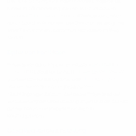
Die UEFA-Stiftung für Kinder finanziert Projekte, die
Kinder mit Behinderung stärken, wie zum Beispiel
„Sport for Equal Opportunities“
(Chancengleichheit
durch Sport) in Armenien, das Barrieren beseitigt, die
einer Teilnahme an sportlichen Aktivitäten im Weg
stehen.
Opfer von Konflikten
Projekte wie die europaweite Initiative
„Football for
Unity 2.0“
(Fußball für Einheit),
„Team Up for Ukraine“
(Gemeinsam für die Ukraine) oder
„Kick for Hope“
(Kicken für Hoffnung) im jordanischen
Flüchtlingslager Za‘atari. Ziel dieser Projekte ist die
Verbesserung der Lebensbedingungen und der Schutz
der Rechte von vertriebenen Kindern in
Konfliktgebieten.
Geschlechtergleichstellung