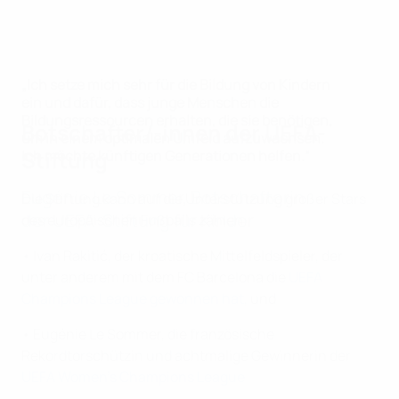
„Ich setze mich sehr für die Bildung von Kindern
ein und dafür, dass junge Menschen die
Bildungsressourcen erhalten, die sie benötigen,
Botschafter/-innen der UEFA-
um in einem optimalen Umfeld aufzuwachsen.
Stiftung
Ich möchte künftigen Generationen helfen.“
Eugénie Le Sommer, Botschafterin
Die Stiftung kann auf die Unterstützung großer Stars
der UEFA-Stiftung für Kinder
des europäischen Fußballs zählen:
• Ivan Rakitić, der kroatische Mittelfeldspieler, der
unter anderem mit dem FC Barcelona die
UEFA
Champions League gewonnen hat
, und
• Eugénie Le Sommer, die französische
Rekordtorschützin und achtmalige Gewinnerin der
UEFA Women’s Champions League