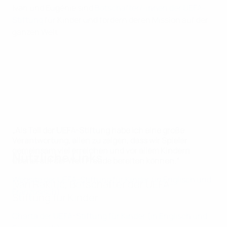
Ivan und Eugénie sind
Botschafter/-innen der UEFA-
Stiftung
für Kinder und fördern deren Mission auf der
ganzen Welt.
„Als Teil der UEFA-Stiftung habe ich eine große
Verantwortung, allen zu zeigen, dass wir Spieler
gemeinsam viel erreichen und vor allem Kindern
Nützliche Links
überall auf der Welt Freude bereiten können.“
Website der UEFA-Stiftung für Kinder (in Englisch und
Ivan Rakitić, Botschafter der UEFA-
Französisch)
Stiftung für Kinder
Charta der UEFA-Stiftung für Kinder (in Englisch und