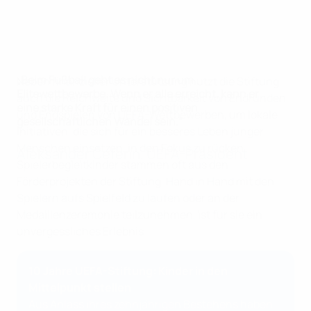
„Beim Fußball geht es nicht nur um
Neben finanzieller Unterstützung nutzt die Stiftung
Elitewettbewerbe. Wenn er alle erreicht, kann er
auch die Reichweite und Sichtbarkeit von Endrunden
eine starke Kraft für einen positiven
und Endspielen von UEFA-Wettbewerben, um lokale
gesellschaftlichen Wandel sein.“
Initiativen, die sich für ein besseres Leben junger
Menschen einsetzen, in den Fokus zu rücken.
Aleksander Čeferin, UEFA-Präsident
Spielerbegleitkinder stammen oft aus den
Förderprojekten der Stiftung. Hand in Hand mit den
Spielern aufs Spielfeld zu laufen oder an der
Medaillenzeremonie teilzunehmen, ist für sie ein
unvergessliches Erlebnis.
10 Jahre UEFA-Stiftung: Kinder in den
Mittelpunkt stellen
Aus Anlass ihres zehnjährigen Bestehens haben