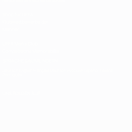
Nationalmannschaftsfußball
Shop für UEFA-
Klubwettbewerbe der
Männer
UEFA Men's Club
Competitions Memorabilia
SPRACHE &AUML;NDERN
Deutsch
English
Français
Deutsch
Русский
Español
Italiano
Português
UNS FOLGEN AUF