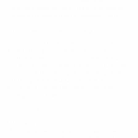
Future Skills through Football“
(Lebensziele –
Zukunftskompetenzen durch Fußball) kam mehr als 2
000 benachteiligten Kindern in Österreich zugute.
Infrastruktur und Ausrüstung
„GOAL 4 ALL“
(Tor für alle) und
„Kick for Hope“
(Kicken
für die Hoffnung) zur Unterstützung syrischer
Flüchtlinge in der Türkei bzw. in Jordanien sind nur
zwei Beispiele dafür, wie die UEFA-Stiftung für Kinder
sich durch die Beschaffung von Ausrüstung oder die
Errichtung von Infrastruktur sicherstellt, dass von
humanitären Notlagen betroffene Kinder weiterhin
Zugang zu Sport haben.
Umweltschutz
Mit Projekten wie
„Football for Climate Change“
(Fußball gegen den Klimawandel) in Ägypten oder
„FOOTBALL4WILDLIFE“
(Fußball für Wildtiere) in Kenia