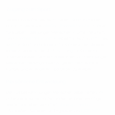
Zugang zum Sport
Jedes Kind sollte das Recht haben, Sport zu treiben.
Durch Projekte wie
VillaGol: „Football for Life“
(Fußball
fürs Leben), das jungen Menschen in Lima, Peru hilft,
und
„Football for Future“
(Fußball für die Zukunft), das
sich für Sport und Inklusion für Kinder in der Ukraine
einsetzt, arbeitet die UEFA-Stiftung für Kinder mit
internationalen Partnern zusammen, um mehr jungen
Menschen die Möglichkeit zu geben, die Freude am
Fußball und an anderen Sportarten zu erleben.
Persönliche Entwicklung
Der Fußball kann jungen Menschen dabei helfen, ihr
Potenzial auszuschöpfen, indem er ihnen wichtige
Werte fürs Leben vermittelt.
„Line Up, Live Up“
(Aufstellen, Aufleben) in Kirgisistan und
„KIFUMPA: