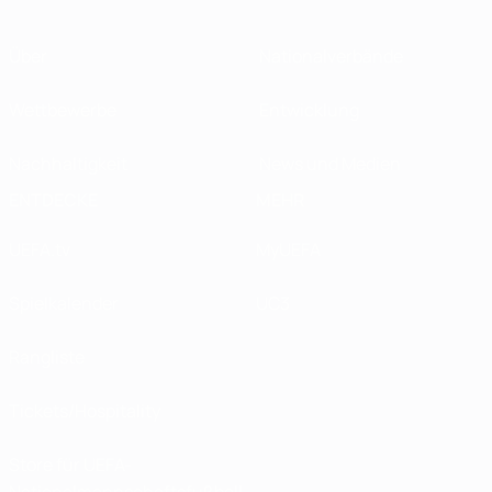
Über
Nationalverbände
Wettbewerbe
Entwicklung
Nachhaltigkeit
News und Medien
ENTDECKE
MEHR
UEFA.tv
MyUEFA
Spielkalender
UC3
Rangliste
Tickets/Hospitality
Store für UEFA-