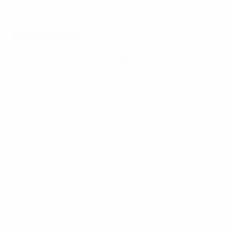
Governance
Die Stiftung ist eine unabhängige, gemeinnützige
Organisation nach Schweizer Recht und wird von einer
externen Revisionsstelle geprüft. Ein auf
ehrenamtlicher Basis tätiger
Stiftungsrat
beaufsichtigt die Arbeit des Büros, das unter der
Leitung der Generalsekretärin der Stiftung, Carine
N'koué, für den täglichen Betrieb zuständig ist.
Im November 2017 folgte UEFA-Präsident Aleksander
Čeferin auf José Manuel Barroso als
Vorsitzender der
UEFA-Stiftung für Kinder
. Der ehemalige Präsident der
Europäischen Kommission hatte die Stiftung seit ihrer
Gründung geleitet.