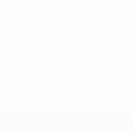
Französisch)
Ethikkodex (in Englisch und Französisch)
Berichte und andere Dokumente (in Englisch und
Französisch)
Aktuelle Informationen (in Englisch und Französisch)
Tätigkeitsbericht der UEFA-Stiftung 2023/24 (in
Englisch)
© 1998-2026 UEFA. All rights reserved.
Letzte Aktualisierung: Dienstag, 14. April 2026