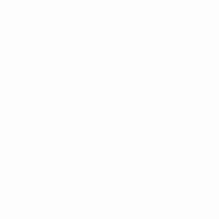
Girls United“
(Mädchen vereint) in der
Demokratischen Republik Kongo sind zwei Projekte, die
von der UEFA-Stiftung für Kinder unterstützt werden,
und Beispiele für den weitreichenden Einfluss des
Fußballs auf und neben dem Spielfeld.
Gesunder Lebensstil
Mit Zuschüssen der UEFA-Stiftung zugunsten von
Kindern und Jugendlichen wird ein gesunder
Lebensstil gefördert – vom Projekt
„The Knowledge to
Be Healthy“
(Gesundheit durch Wissen) zur
Unterstützung von Kindern in ländlichen Gebieten
Rumäniens bis hin zur Initiative
„Facing Crisis Through
Football“
(Krisenbewältigung durch Fußball) in
Kolumbien und Venezuela.
Kinder mit Behinderung