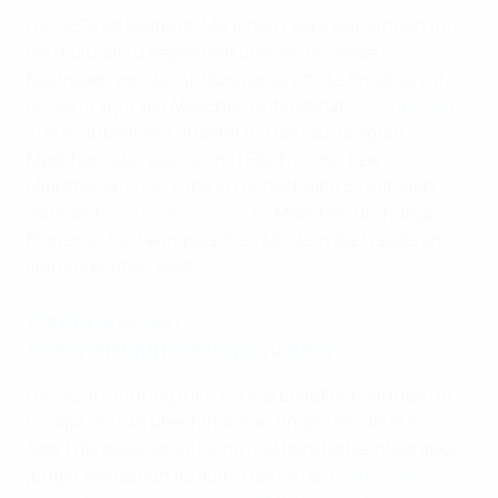
Die UEFA ist bestrebt, Mädchen und junge Frauen für
den Fußball zu begeistern und wird in diesem
Bestreben von der Stiftung ergänzt, die Projekte zur
Förderung junger Mädchen unterstützt.
„Scoring Girls“
(Torschützinnen) arbeitet mit benachteiligten
Mädchen oder solchen mit Flüchtlings- bzw.
Migrationshintergrund in Deutschland zusammen,
während
„Life Champions 2.0“
Mädchen und junge
Frauen in fünf europäischen Ländern die Freude am
Fußball erleben lässt.
Förderung von
Beschäftigungsmöglichkeiten
Die UEFA-Stiftung für Kinder arbeitet mit Partnern in
Europa und darüber hinaus an Projekten, die durch
Sport die gesellschaftliche und berufliche Integration
junger Menschen fördern. Das Projekt
„Life Goals –