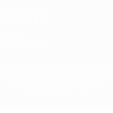
Nutzungsbedingungen
Datenschutzrichtlinien
Cookie-Politik
Datenschutzeinstellungen
© 1998-2026 UEFA. Alle Rechte vorbehalten
Der Name UEFA, das UEFA-Logo und alle Marken von UEFA-Wettbewerben sind
geschützte Marken und/oder von der UEFA urheberrechtlich geschützt. Sie
dürfen nicht für kommerzielle Zwecke verwendet werden. Mit der Verwendung
von UEFA.com erklären Sie sich mit den Nutzungsbedingungen und der
Datenschutzpolitik für die Website einverstanden.