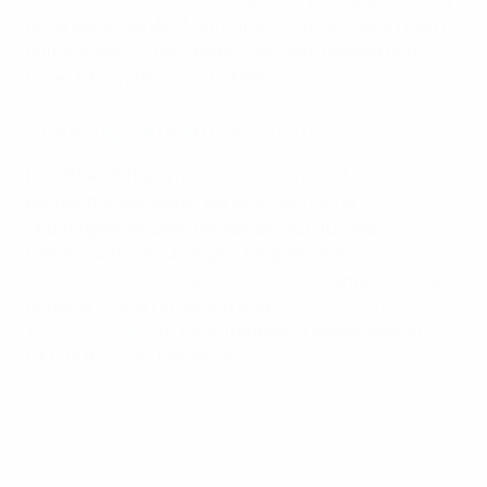
unterstützt die UEFA-Stiftung Initiativen, die Kindern
mithilfe des Fußballs beibringen, ihre Umwelt und
unser Ökosystem zu schützen.
Stärkung von Partnerschaften
Die UEFA-Stiftung für Kinder unterstützt
Kooperationsprojekte, die einen Anreiz für
Sportorganisationen darstellen, sich für das
Gemeinwohl einzubringen. Beispiele dafür sind
„Together for the Ukrainians in Italy“
(Gemeinsam für
Ukrainer/-innen in Italien) und
„Football Friends –
Together Is OK!“
(Fußballfreunde – Gemeinsam ist
OK!) in Bosnien-Herzegowina.