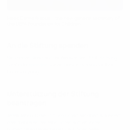
Meet Carine N'koué – the new general secretary of
the UEFA Foundation for Children
An die Stiftung spenden
Sie können direkt auf der Website der UEFA-Stiftung
für Kinder
spenden
. Vielen Dank im Voraus für Ihre
Unterstützung.
Unterstützung der Stiftung
beantragen
Jedes Jahr ruft die Stiftung Organisationen aus einem
oder mehreren der zehn unten aufgeführten
humanitären Bereiche dazu auf, finanzielle