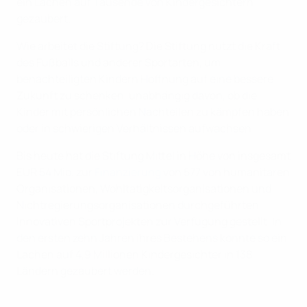
ein Lachen auf Tausende von Kindergesichtern
gezaubert.
Wie arbeitet die Stiftung? Die Stiftung nutzt die Kraft
des Fußballs und anderer Sportarten, um
benachteiligten Kindern Hoffnung auf eine bessere
Zukunft zu schenken, unabhängig davon, ob die
Kinder mit persönlichen Nachteilen zu kämpfen haben
oder in schwierigen Verhältnissen aufwachsen.
Bis heute hat die Stiftung Mittel in Höhe von insgesamt
EUR 54 Mio. zur
Finanzierung
von 577 von humanitären
Organisationen, Wohltätigkeitsorganisationen und
Nichtregierungsorganisationen durchgeführten
innovativen Sportprojekten zur Verfügung gestellt. In
den ersten zehn Jahren ihres Bestehens konnte so ein
Lachen auf 4,9 Millionen Kindergesichter in 138
Ländern gezaubert werden.