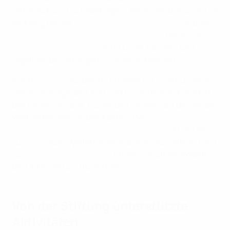
Unterstützung zu beantragen. Alle Projekte müssen im
Einklang mit der
UN-Kinderrechtskonvention
und den
UN-Zielen für nachhaltige Entwicklung
stehen. Der
Ethikkodex der Stiftung
leitet unser Handeln und
regelt die Beziehungen zu unseren Partnern.
Allein
2023/24
wurden 64 Projekte mit Zuschüssen in
Höhe von insgesamt EUR 4,5 Mio. unterstützt, wodurch
das Leben von über Tausenden Kindern auf der ganzen
Welt verbessert werden konnte. Der
nächste Aufruf
zur Beantragung von Projektfinanzierung
erfolgt im
Juni/Juli 2025. Weitere Informationen zur Stiftung und
zu
Finanzierungsanträgen
finden Sie auf der Website
der UEFA-Stiftung für Kinder.
Von der Stiftung unterstützte
Aktivitäten