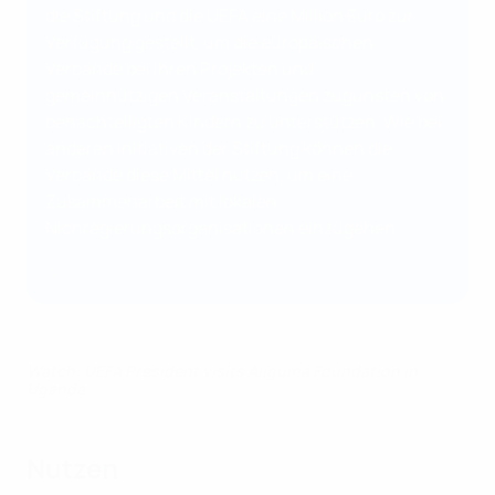
die Stiftung und die UEFA eine Million Euro zur
Verfügung gestellt, um die europäischen
Verbände bei ihren Projekten und
gemeinnützigen Veranstaltungen zugunsten von
benachteiligten Kindern zu unterstützen. Wie bei
anderen Initiativen der Stiftung können die
Verbände diese Mittel nutzen, um eine
Zusammenarbeit mit lokalen
Nichregierungsorganisationen einzugehen.
A
Watch: UEFA President visits Aliguma Foundation in
Uganda
Nutzen