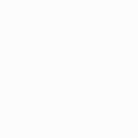
UEFA Men's Club Competitions Memorabilia
SPRACHE &AUML;NDERN
Deutsch
English
Français
Deutsch
Русский
Español
Italiano
Portuguê
UNS FOLGEN AUF
Nutzungsbedingungen
Datenschutzrichtlinien
Cookie-Politik