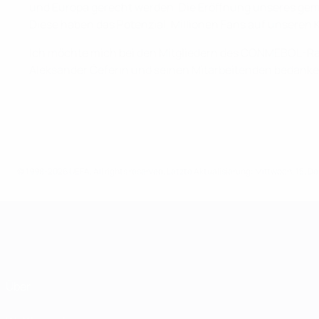
und Europa gerecht werden. Die Eröffnung unseres gem
Diese haben das Potenzial, Millionen Fans auf unseren 
Ich möchte mich bei den Mitgliedern des CONMEBOL-Rats
Aleksander Čeferin und seinen Mitarbeitenden bedanken
© 1998-2026 UEFA. All rights reserved.
Letzte Aktualisierung: Mittwoch, 15. 
Über