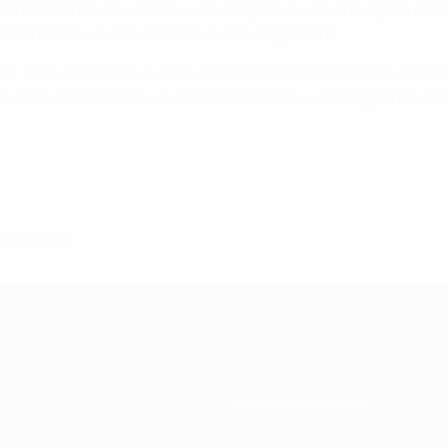
einsamen Büros wird es uns ermöglichen, neue Projekte mit 
Kontinenten und darüber hinaus zu begeistern.
, die diese Initiative mit äußerster Entschlossenheit unters
. Gemeinsam teilen wir dieselbe Vision zur strategischen Bed
Dezember 2021
Nationalverbände