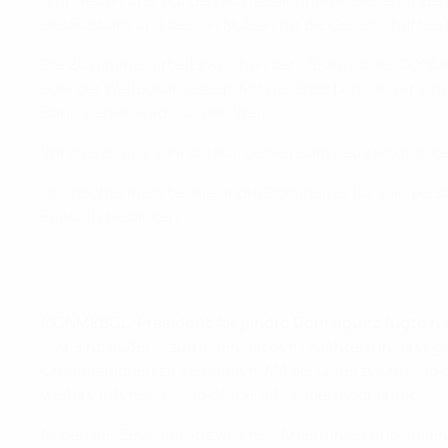
„Wir freuen uns, auf den ausgezeichneten Beziehunge
des Fußballs und dessen Nutzen für die Gesellschaft 
Die Zusammenarbeit zwischen der UEFA und der CONMEBO
oder der Weltpokal gezeigt. Mit viel Stolz bringen wir e
Bann ziehen wird, auf den Weg.
Wir freuen uns sehr darauf, gemeinsam neue Möglichkei
Ich möchte mich bei Alejandro Domínguez für sein pers
Fußballs bedanken.“
CONMEBOL-Präsident Alejandro Domínguez fügte hi
„Wir sind äußerst zufrieden mit den Früchten unserer
Organisationen zu verdanken. Mit der Unterzeichnung d
weitere Intensivierung der bereits engen Kooperation.
Neben der Begegnung zwischen Argentinien und Italien a