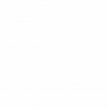
n mit der CONMEBOL aufbauen zu können, und haben uns fes
zu handeln – dieser Wunsch kommt in der neuen Grundsatzver
L ist fest etabliert. Das haben gemeinsame Wettbewerbe in 
ine solch prestigeträchtige Trophäe für Nationalmannschaften, 
ten auszuloten und mit Spannung erwarten wir das große Fina
önliches Engagement bei diesem Projekt und seine herausrag
nzu:
 gemeinsamen Arbeit mit der UEFA. Diese haben wir den ausg
ieser überarbeiteten und erweiterten Grundsatzvereinbarung 
m 1. Juni in London wird es weitere erstklassige Sportveranst