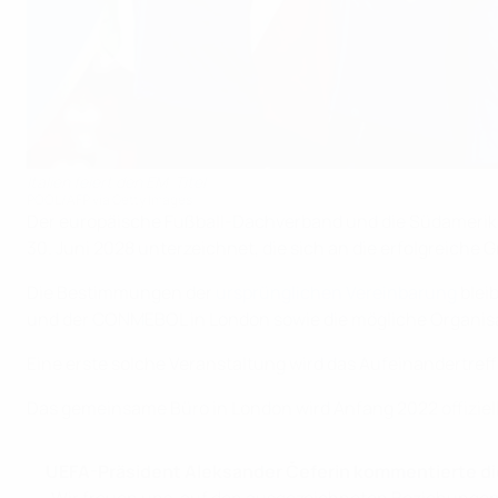
Italien feiert den EM-Titel
POOL/AFP via Getty Images
Der europäische Fußball-Dachverband und die Südamerik
30. Juni 2028 unterzeichnet, die sich an die erfolgreich
Die Bestimmungen der
ursprünglichen Vereinbarung
blei
und der CONMEBOL in London sowie die mögliche Organisat
Eine erste solche Veranstaltung wird das Aufeinandertref
Das gemeinsame Büro in London wird Anfang 2022 offiziel
UEFA-Präsident Aleksander Čeferin kommentierte di