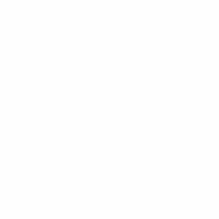
t vorgenommen, gemeinsam für die Weiterentwicklung
einbarung zum Ausdruck.
den letzten Jahren wie der Artemio-Franchi-Pokal
die Fußballbegeisterte auf der ganzen Welt in ihren
le in London im Juni 2022.
ende Arbeit an der Spitze des südamerikanischen
ezeichneten Beziehungen zwischen unseren
legen wir den Grundstein für eine Vertiefung und
altungen geben, die der Fußballtradition in Südamerika