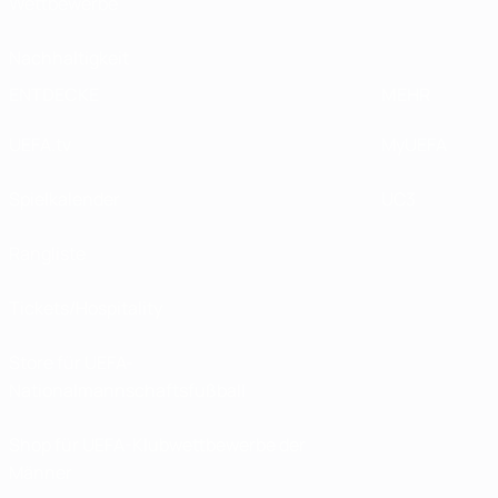
Wettbewerbe
Nachhaltigkeit
ENTDECKE
MEHR
UEFA.tv
MyUEFA
Spielkalender
UC3
Rangliste
Tickets/Hospitality
Store für UEFA-
Nationalmannschaftsfußball
Shop für UEFA-Klubwettbewerbe der
Männer