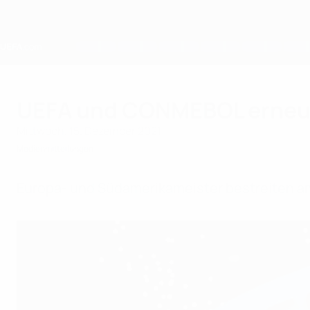
Direkt
zum
Hauptinhalt
Home
UEFA und CONMEBOL erneue
Mittwoch, 15. Dezember 2021
Medienmitteilungen
Europa- und Südamerikameister bestreiten am 