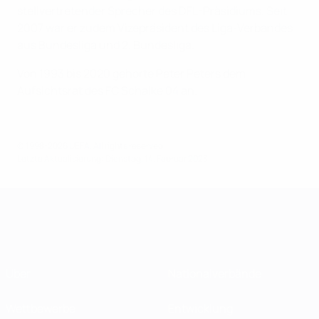
stellvertretender Sprecher des DFL-Präsidiums. Seit
2007 war er zudem Vizepräsident des Liga-Verbandes
aus Bundesliga und 2. Bundesliga.
Von 1993 bis 2020 gehörte Peter Peters dem
Aufsichtsrat des FC Schalke 04 an.
© 1998-2026 UEFA. All rights reserved.
Letzte Aktualisierung: Dienstag, 14. Februar 2023
Über
Nationalverbände
Wettbewerbe
Entwicklung