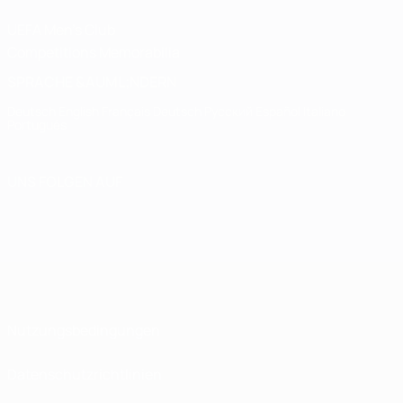
UEFA Men's Club
Competitions Memorabilia
SPRACHE &AUML;NDERN
Deutsch
English
Français
Deutsch
Русский
Español
Italiano
Português
UNS FOLGEN AUF
Nutzungsbedingungen
Datenschutzrichtlinien