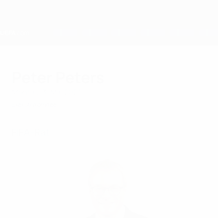
Direkt
zum
Hauptinhalt
Home
Peter Peters
Montag, 3. Mai 2021
Exekutivkomitee
FIFA-Rat