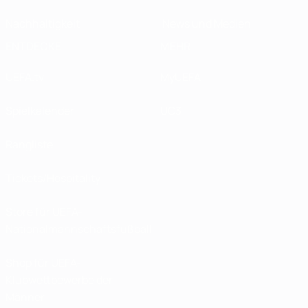
Nachhaltigkeit
News und Medien
ENTDECKE
MEHR
UEFA.tv
MyUEFA
Spielkalender
UC3
Rangliste
Tickets/Hospitality
Store für UEFA-
Nationalmannschaftsfußball
Shop für UEFA-
Klubwettbewerbe der
Männer