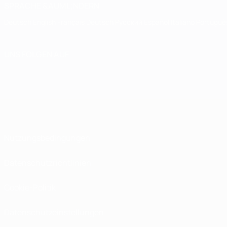
SPRACHE &AUML;NDERN
Deutsch
English
Français
Deutsch
Русский
Español
Italiano
Portuguê
UNS FOLGEN AUF
Nutzungsbedingungen
Datenschutzrichtlinien
Cookie-Politik
Datenschutzeinstellungen