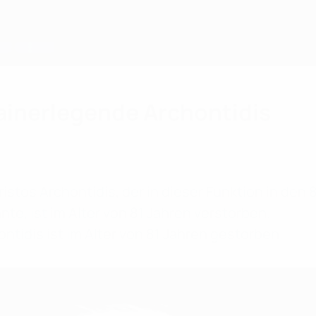
ainerlegende Archontidis
stos Archontidis, der in dieser Funktion in den 
nte, ist im Alter von 81 Jahren verstorben.
ntidis ist im Alter von 81 Jahren gestorben.