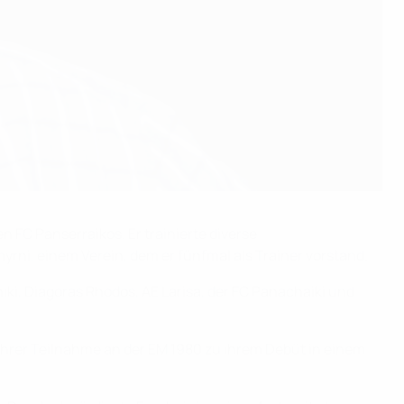
n FC Panserraikos. Er trainierte diverse
yrni, einem Verein, dem er fünfmal als Trainer vorstand.
iki, Diagoras Rhodos, AE Larisa, der FC Panachaiki und
t ihrer Teilnahme an der EM 1980 zu ihrem Debüt in einem