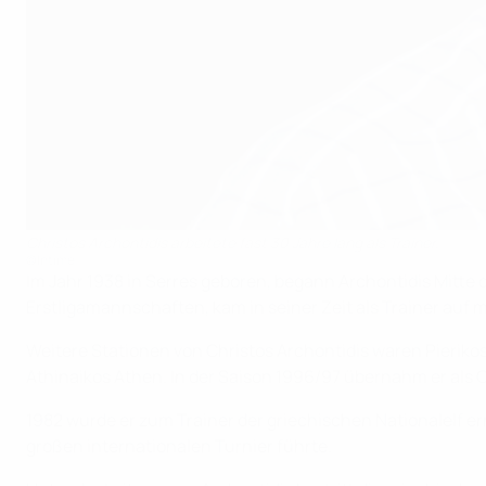
Christos Archontidis arbeitete fast 30 Jahre lang als Trainer.
©Intime
Im Jahr 1938 in Serres geboren, begann Archontidis Mitte d
Erstligamannschaften, kam in seiner Zeit als Trainer auf 
Weitere Stationen von Christos Archontidis waren Pierikos
Athinaikos Athen. In der Saison 1996/97 übernahm er als 
1982 wurde er zum Trainer der griechischen Nationalelf er
großen internationalen Turnier führte.