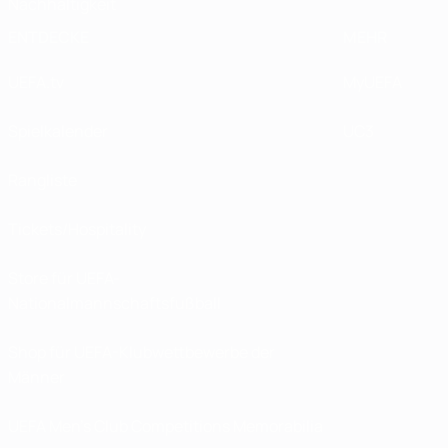
Nachhaltigkeit
ENTDECKE
MEHR
UEFA.tv
MyUEFA
Spielkalender
UC3
Rangliste
Tickets/Hospitality
Store für UEFA-
Nationalmannschaftsfußball
Shop für UEFA-Klubwettbewerbe der
Männer
UEFA Men's Club Competitions Memorabilia