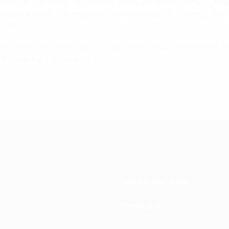
e Auswahl innerhalb von zwei Jahren insgesamt 21 Länderspiele
en seiner Mannschaft gegen England im Qualifikationsspiel z
chlusspfiff.
ußballverband (EPO) seine „Trauer um Christos Archontidis, 
ft und Hingabe gedient hat“.
 Oktober 2019
Nationalverbände
Entwicklung