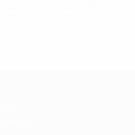
Unter der Leitung von Archontidis bestritt die griechisch
griechischer Nationaltrainer war das torlose Unentschied
Erinnerung bleiben wird sein Freudenausbruch nach dem S
Angesichts der Todesnachricht erklärte der Griechische F
griechischen Fußball geleistet und diesem mit Leidenscha
© 1998-2026 UEFA. All rights reserved.
Letzte Aktualisierung: Donnerstag, 24.
Über
Wettbewerbe