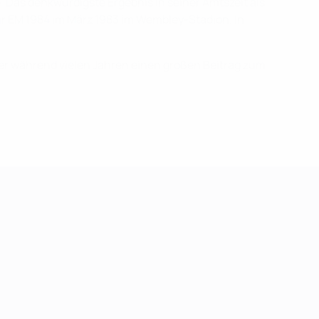
. Das denkwürdigste Ergebnis in seiner Amtszeit als
ur EM 1984 im März 1983 im Wembley-Stadion. In
der während vielen Jahren einen großen Beitrag zum