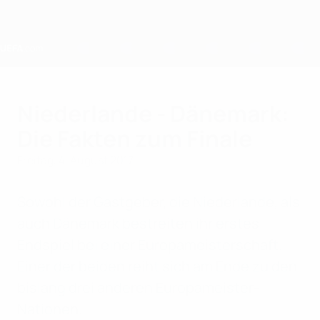
Direkt
zum
Hauptinhalt
Home
Niederlande - Dänemark:
Die Fakten zum Finale
Freitag, 4. August 2017
Sowohl der Gastgeber, die Niederlande, als
auch Dänemark bestreiten ihr erstes
Endspiel bei einer Europameisterschaft.
Einer der beiden reiht sich am Ende zu den
bislang drei anderen Europameister-
Nationen.