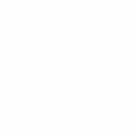
Viertelfinal-Niederlage gegen Dänemark durchgehend
Titelverteidiger.
Der Weg ins Finale
• Die
Niederlande schlugen Dänemark in der
Gruppenphase mit 1:0
durch den Elfmeter von Sherida
Spitse. Durch diesen knappen Erfolg erreichte Team
Oranje die K.-o.-Phase als Sieger in Gruppe A.
• Davor gewannen die Niederlande ebenfalls mit 1:0
gegen Norwegen sowie mit 2:1 gegen Belgien.
• Im Viertelfinale folgte ein 2:0-Sieg über Schweden
und ein 3:0 gegen England im Halbfinale von
Enschede.
• Dänemark gewann sein erstes Spiel gegen Belgien
mit 1:0 und beendete die Gruppenphase mit einem 1:0-
Erfolg über Norwegen.