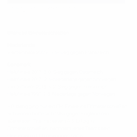
Pernille Harder trifft gegen Österreich
©AFP/Getty Images
Bilanz im Elfmeterschießen
Niederlande
Viertelfinale 2009: 5:4-Sieg gegen Frankreich
Dänemark
Halbfinale 2017: 3:0-Sieg gegen Österreich
Halbfinale 2013: 2:4-Niederlage gegen Norwegen
Viertelfinale 2013: 4:2-Sieg gegen Frankreich
Halbfinale 1991: 7:8-Niederlage gegen Norwegen
• Bislang ging nur ein EM-Finale ins Elfmeterschießen.
Schweden holte sich 1984 gegen England den
allerersten Titel mit einem 4:3-Erfolg im
Elfmeterschießen, nachdem jedes Teams sein
Heimspiel mit 1:0 gewonnen hatte.