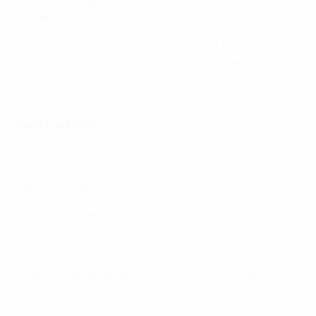
Torverhältnis geht mit 32:13 an Dänemark.
• Vor dieser Endrunde trafen sie zuletzt bei zwei
Freundschaftsspielen im Januar 2016 in Belek (Türkei)
aufeinander. Die Niederlande gewannen beide Spiele
mit 2:0 und 2:1.
Verschiedenes
• Jackie Groenen (Mittelfeldspielerin Niederlande) und
Cecilie Sandvej (Dänemark) sind Teamkolleginnen
beim FFC Frankfurt.
• Vor ihrem Wechsel nach Barcelona spielte Martens
mit Sofie Junge Pedersen, Troelsgaard und
Simone
Boye Sørensen (alle Dänemark) für
Rosengård.
• Mit den Niederlanden erreicht erst zum zweiten Mal
seit Einführung der Gruppenphase 1997 der Gastgeber
das Endspiel. Deutschland sicherte sich 2001 den Titel