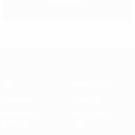
Österreich scheitert im Elfmeterschießen
Über
Nationalverbände
Wettbewerbe
Entwicklung
Nachhaltigkeit
News und Medien
ENTDECKE
MEHR