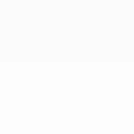
© 1998-2026 UEFA. Alle Rechte vorbehalten
Der Name UEFA, das UEFA-Logo und alle Marken von UEFA-Wettbewerben sind
geschützte Marken und/oder von der UEFA urheberrechtlich geschützt. Sie
dürfen nicht für kommerzielle Zwecke verwendet werden. Mit der Verwendung
von UEFA.com erklären Sie sich mit den Nutzungsbedingungen und der
Datenschutzpolitik für die Website einverstanden.