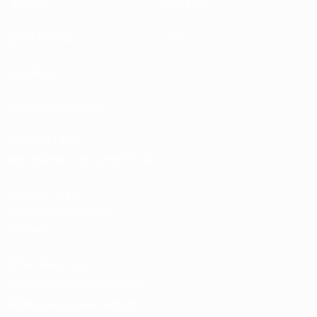
UEFA.tv
MyUEFA
Spielkalender
UC3
Rangliste
Tickets/Hospitality
Store für UEFA-
Nationalmannschaftsfußball
Shop für UEFA-
Klubwettbewerbe der
Männer
UEFA Men's Club
Competitions Memorabilia
SPRACHE &AUML;NDERN