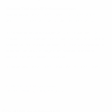
Weitere Titel aus UEFA-Wettbewerben
Niederlande: UEFA EURO (1988), U21 EURO (2006,
2007), U17 EURO (2011, 2012), WU19 EURO (2014)
• Die Niederlande schlugen 2014 im Finale der U19-
Frauen-EURO Spanien durch den Treffer von Vivianne
Miedema. Dominique Janssen, Jill Roord und Miedema
spielten damals von Beginn an. Miedema erzielte
sechs Treffer in dieser Endrunde.
• Dänemark: UEFA EURO (1992), WU18 EURO (1998)
© 1998-2026 UEFA. All rights reserved.
Letzte Aktualisierung: Freitag, 4. August 2017
Für dich ausgewählt