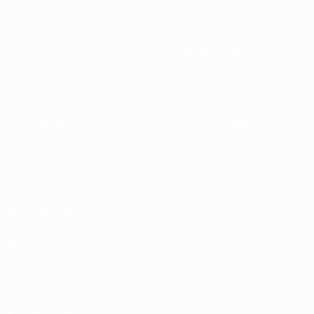
Über
Nationalverbände
Wettbewerbe
Entwicklung
Nachhaltigkeit
News und Medien
ENTDECKE
MEHR
UEFA.tv
MyUEFA
Spielkalender
UC3
Rangliste
Tickets/Hospitality
Store für UEFA-