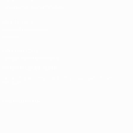
Nationalmannschaftsfußball
Shop für UEFA-
Klubwettbewerbe der
Männer
UEFA Men's Club
Competitions Memorabilia
SPRACHE &AUML;NDERN
Deutsch
English
Français
Deutsch
Русский
Español
Italiano
Português
UNS FOLGEN AUF