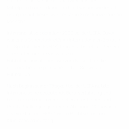
starten, in der wir den Fußball wieder in den
Mittelpunkt rücken können, damit wir uns wieder voll
und ganz auf diesen wunderbaren Sport konzentrieren
können."
Infantino ist seit dem Jahr 2000 bei der UEFA. Zuvor
war er als Generalsekretär im Internationalen Zentrum
für Sportstudien (CIEDS) tätig. Er arbeitete außerdem
als Berater für eine Vielzahl von
Fußballorganisationen, wie zum Beispiel für die
italienische, die spanische und die Schweizer
Fußballliga.
Nach Beginn seiner Tätigkeit bei der UEFA nutzte
Infantino seine bedeutende Berufserfahrung und
befasste sich mit kommerziellen, rechtlichen und
Profifußballangelegenheiten. Ab Januar 2004 war er
als Direktor der UEFA-Division Rechtsdienst und
Klublizensierung tätig.