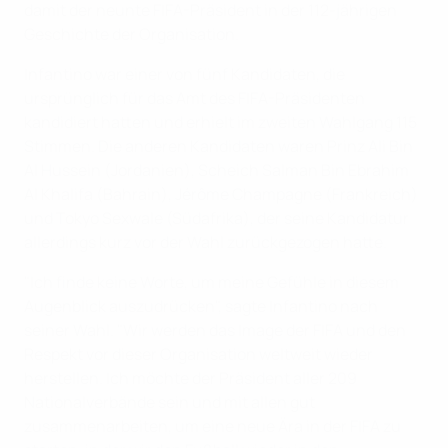
damit der neunte FIFA-Präsident in der 112-jährigen
Geschichte der Organisation.
Infantino war einer von fünf Kandidaten, die
ursprünglich für das Amt des FIFA-Präsidenten
kandidiert hatten und erhielt im zweiten Wahlgang 115
Stimmen. Die anderen Kandidaten waren Prinz Ali Bin
Al Hussein (Jordanien), Scheich Salman Bin Ebrahim
Al Khalifa (Bahrain), Jérôme Champagne (Frankreich)
und Tokyo Sexwale (Südafrika), der seine Kandidatur
allerdings kurz vor der Wahl zurückgezogen hatte.
"Ich finde keine Worte, um meine Gefühle in diesem
Augenblick auszudrücken", sagte Infantino nach
seiner Wahl. "Wir werden das Image der FIFA und den
Respekt vor dieser Organisation weltweit wieder
herstellen. Ich möchte der Präsident aller 209
Nationalverbände sein und mit allen gut
zusammenarbeiten, um eine neue Ära in der FIFA zu