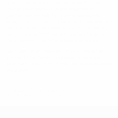
Infantino bekleidete von Februar bis Mai 2007 die
Position des Interims-CEOs des Verbandes. Im
gleichen Jahr wurde er zum Vize-Generalsekretär
ernannt. Von 2007 bis 2009 war Infantino als Direktor
der UEFA-Divsion Rechtsdienst und Klublizensierung
tätig und wurde im Oktober 2009 als Nachfolger von
David Taylor zum UEFA-Generalsekretär bestimmt.
Nach Gianni Infantinos Wahl zum FIFA-Präsidenten
wird die UEFA auf ihrem Kongress am 4. März über
einen Nachfolger für den Posten des Generalsekretärs
diskutieren.
© 1998-2026 UEFA. All rights reserved.
Letzte Aktualisierung: Montag, 13. Februar 2017