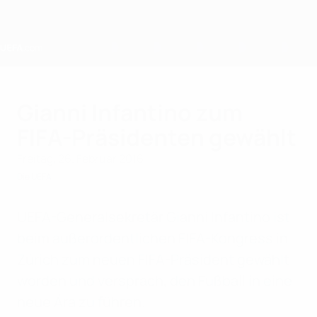
Direkt
zum
Hauptinhalt
Home
Gianni Infantino zum
FIFA-Präsidenten gewählt
Freitag, 26. Februar 2016
Die UEFA
UEFA-Generalsekretär Gianni Infantino ist
beim außerordentlichen FIFA-Kongress in
Zürich zum neuen FIFA-Präsident gewählt
worden und versprach, den Fußball in eine
neue Ära zu führen.