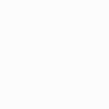
Nutzungsbedingungen
Datenschutzrichtlinien
Cookie-Politik
Datenschutzeinstellungen
© 1998-2026 UEFA. Alle Rechte vorbehalten
Der Name UEFA, das UEFA-Logo und alle Marken von UEFA-Wettbewerben sind
geschützte Marken und/oder von der UEFA urheberrechtlich geschützt. Sie
dürfen nicht für kommerzielle Zwecke verwendet werden. Mit der Verwendung
von UEFA.com erklären Sie sich mit den Nutzungsbedingungen und der
Datenschutzpolitik für die Website einverstanden.