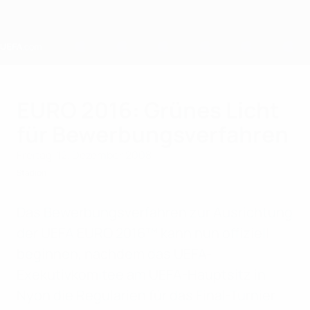
Direkt
zum
Hauptinhalt
Home
EURO 2016: Grünes Licht
für Bewerbungsverfahren
Freitag, 12. Dezember 2008
Stadion
Das Bewerbungsverfahren zur Ausrichtung
der UEFA EURO 2016
™
kann nun offiziell
beginnen, nachdem das UEFA-
Exekutivkomitee am UEFA-Hauptsitz in
Nyon die Regularien für das Final-Turnier