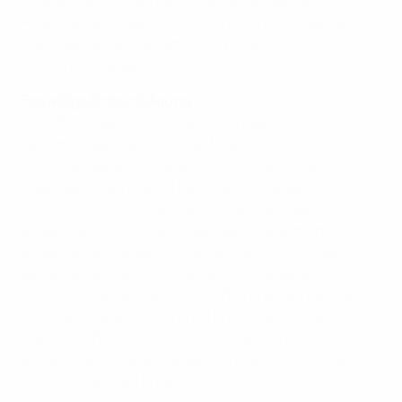
diesbezüglich einen Bericht erstellen, der den
Regelmachern, dem International FA Board, bei deren
nächster Generalversammlung in Nordirland im
Frühjahr vorgelegt wird.
Freiwillige Entschädigung
Das UEFA-Exekutivkomitee nahm ebenfalls zur
Kenntnis, dass die freiwillige finanzielle
Entschädigung, welche die UEFA aufgrund der
Übertragungsprobleme beim Halbfinale der UEFA
EURO 2008™ zwischen Deutschland und der Türkei
angeboten hat, von den Übertragungspartnern
akzeptiert und angenommen wurde. Das Komitee
bestätigte weiterhin Dänemark als Gastgeber der
UEFA-U21-Europameisterschaft und entschied, dass
in Ekaterinburg/Russland die Endrunde mit vier
Mannschaften im UEFA-Futsal-Pokal 2011
ausgetragen wird. Außerdem wird der UEFA-Kongress
2010 in Israel stattfinden.