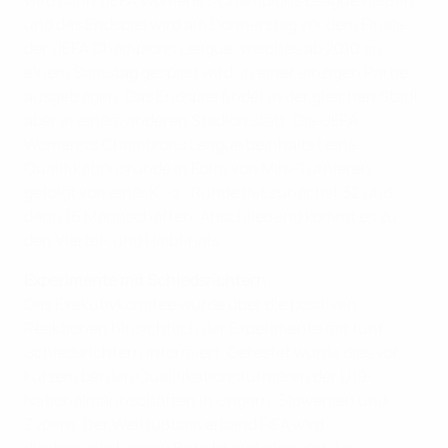
wird dann UEFA Womens's Champions League heißen
und das Endspiel wird am Donnerstag vor dem Finale
der UEFA Champions League, welches ab 2010 an
einem Samstag gespielt wird, in einer einzigen Partie
ausgetragen. Das Endspiel findet in der gleichen Stadt,
aber in einem anderen Stadion statt. Die UEFA
Womens's Champions League beinhaltet eine
Qualifikationsrunde in Form von Mini-Turnieren,
gefolgt von einer K.-o.-Runde mit zunächst 32 und
dann 16 Mannschaften. Anschließend kommt es zu
den Viertel- und Halbfinals.
Experimente mit Schiedsrichtern
Das Exekutivkomitee wurde über die positiven
Reaktionen hinsichtlich der Experimente mit fünf
Schiedsrichtern informiert. Getestet wurde dies vor
kurzem bei den Qualifikationsturnieren der U19-
Nationalmannschaften in Ungarn, Slowenien und
Zypern. Der Weltfußballverband FIFA wird