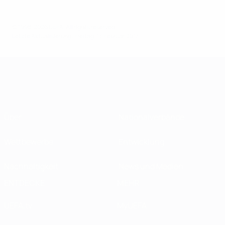
© 1998-2026 UEFA. All rights reserved.
Letzte Aktualisierung: Freitag, 17. Februar 2017
Über
Nationalverbände
Wettbewerbe
Entwicklung
Nachhaltigkeit
News und Medien
ENTDECKE
MEHR
UEFA.tv
MyUEFA