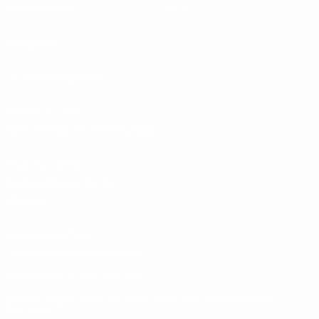
Spielkalender
UC3
Rangliste
Tickets/Hospitality
Store für UEFA-
Nationalmannschaftsfußball
Shop für UEFA-
Klubwettbewerbe der
Männer
UEFA Men's Club
Competitions Memorabilia
SPRACHE &AUML;NDERN
Deutsch
English
Français
Deutsch
Русский
Español
Italiano
Português