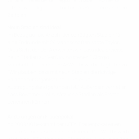
wir alle Interessenten registriert haben. Momentan
öffnen wir lediglich die Tür für das Prozedere und den
Zeitplan."
Neun Stadien sind ideal
Im Bezug auf die Anzahl der benötigten Stadien für
eine Endrunde mit 24 Mannschaften sagte Taylor:
"Aus Sicht der UEFA erwarten wir, dass idealerweise
neun Stadien zur Verfügung stehen." Giorgio
Marchetti, Leiter der UEFA-Wettbewerbe, fügte hinzu:
"Wir glauben, dass mit neun Stadien die richtige
Balance für Organisation, Turnier und
Austragungsland gefunden ist." Außerdem verriet er,
dass Bewerber drei zusätzliche Stadien als Ersatz
benennen können.
Änderungen am Frauenpokal
Ab 2009/10 bekommt der UEFA-Frauenpokal einen
neuen Namen und ein neues Format. Der Wettbewerb