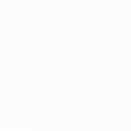
Über
Nationalverbände
Wettbewerbe
Entwicklung
Nachhaltigkeit
News und Medien
ENTDECKE
MEHR
UEFA.tv
MyUEFA
Spielkalender
UC3