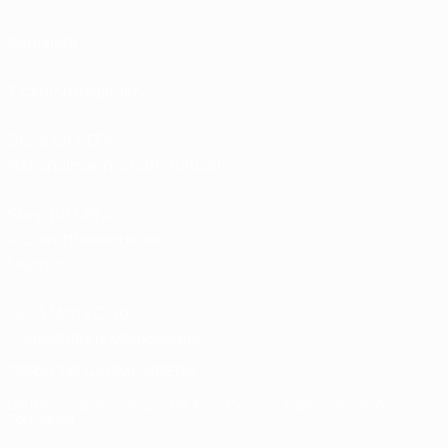
Rangliste
Tickets/Hospitality
Store für UEFA-
Nationalmannschaftsfußball
Shop für UEFA-
Klubwettbewerbe der
Männer
UEFA Men's Club
Competitions Memorabilia
SPRACHE &AUML;NDERN
Deutsch
English
Français
Deutsch
Русский
Español
Italiano
Português