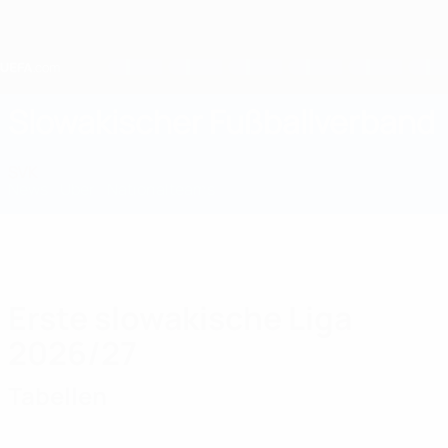
Direkt
zum
Hauptinhalt
Home
Slowakischer Fußballverband
SVK
News
Über
Nationalteams
Nationale Meisterschaft
Erste slowakische Liga
2026/27
Tabellen