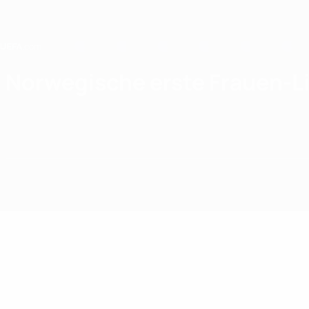
Direkt
zum
Hauptinhalt
Home
Norwegische erste Frauen-L