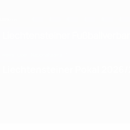
Direkt
zum
Hauptinhalt
Home
Liechtensteiner Fußballverba
LIE
News
Über
Nationalteams
Nationale Meisterschaft
Liechtensteiner Pokal 2026/