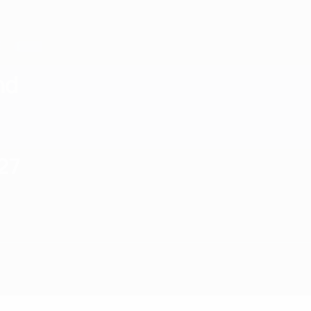
nd
27