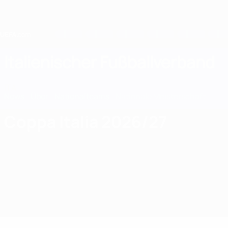
Direkt
zum
Hauptinhalt
Home
Italienischer Fußballverband
ITA
News
Über
Nationalteams
Nationale Meisterschaft
Coppa Italia 2026/27