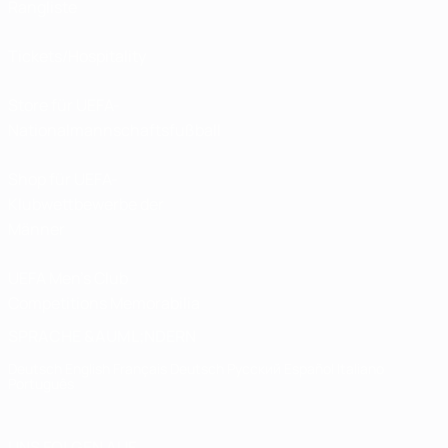
Rangliste
Tickets/Hospitality
Store für UEFA-
Nationalmannschaftsfußball
Shop für UEFA-
Klubwettbewerbe der
Männer
UEFA Men's Club
Competitions Memorabilia
SPRACHE &AUML;NDERN
Deutsch
English
Français
Deutsch
Русский
Español
Italiano
Português
UNS FOLGEN AUF