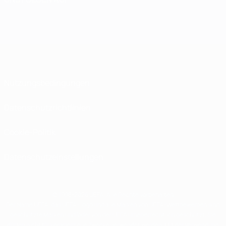
Nutzungsbedingungen
Datenschutzrichtlinien
Cookie-Politik
Datenschutzeinstellungen
© 1998-2026 UEFA. Alle Rechte vorbehalten
Der Name UEFA, das UEFA-Logo und alle Marken von UEFA-Wettbewerben sind
geschützte Marken und/oder von der UEFA urheberrechtlich geschützt. Sie
dürfen nicht für kommerzielle Zwecke verwendet werden. Mit der Verwendung