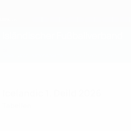
Direkt
zum
Hauptinhalt
Home
Isländischer Fußballverband
ISL
News
Über
Nationalteams
Nationale Meisterschaft
Icelandic 1. Deild 2026
Tabellen