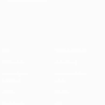
Über
Nationalverbände
Wettbewerbe
Entwicklung
Nachhaltigkeit
News und Medien
ENTDECKE
MEHR
UEFA.tv
MyUEFA
Spielkalender
UC3