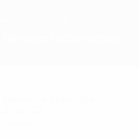
Direkt
zum
Hauptinhalt
Home
Dänischer Fußballverband
DEN
News
Über
Nationalteams
Nationale Meisterschaft
Dänische Superliga
2026/27
Tabellen