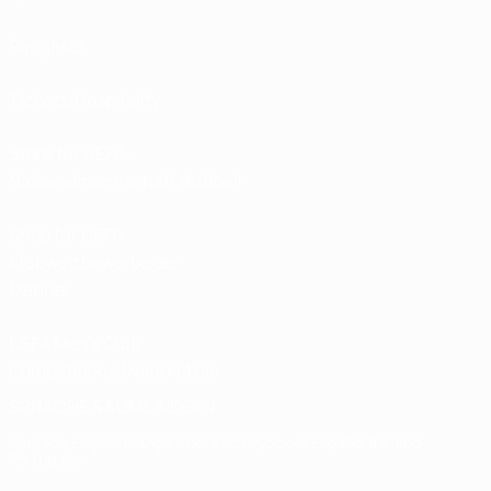
Rangliste
Tickets/Hospitality
Store für UEFA-
Nationalmannschaftsfußball
Shop für UEFA-
Klubwettbewerbe der
Männer
UEFA Men's Club
Competitions Memorabilia
SPRACHE &AUML;NDERN
Deutsch
English
Français
Deutsch
Русский
Español
Italiano
Português