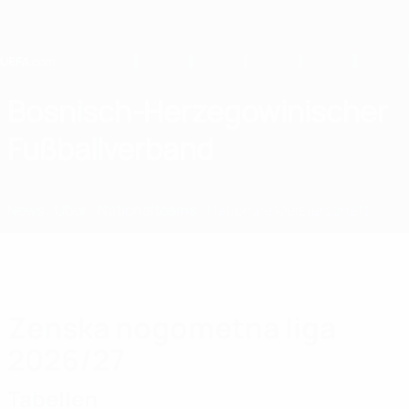
Direkt
zum
Hauptinhalt
Home
Bosnisch-Herzegowinischer
Fußballverband
BIH
News
Über
Nationalteams
Nationale Meisterschaft
Zenska nogometna liga
2026/27
Tabellen