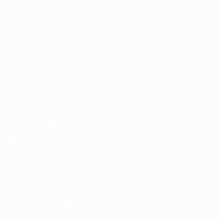
Spielkalender
UC3
Rangliste
Tickets/Hospitality
Store für UEFA-
Nationalmannschaftsfußball
Shop für UEFA-
Klubwettbewerbe der
Männer
UEFA Men's Club
Competitions Memorabilia
SPRACHE &AUML;NDERN
Deutsch
English
Français
Deutsch
Русский
Español
Italiano