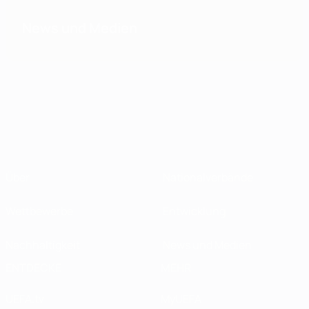
News und Medien
Über
Nationalverbände
Wettbewerbe
Entwicklung
Nachhaltigkeit
News und Medien
ENTDECKE
MEHR
UEFA.tv
MyUEFA