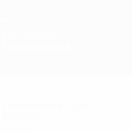
Direkt
zum
Hauptinhalt
Home
Französischer
Fußballverband
FRA
News
Über
Nationalteams
Nationale Meisterschaft
Französische Ligue 1
2026/27
Tabellen