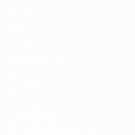
Spielkalender
UC3
Rangliste
Tickets/Hospitality
Store für UEFA-
Nationalmannschaftsfußball
Shop für UEFA-
Klubwettbewerbe der
Männer
UEFA Men's Club
Competitions Memorabilia
SPRACHE &AUML;NDERN
Deutsch
English
Français
Deutsch
Русский
Español
Italiano