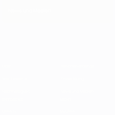
News und Medien
Über
Nationalverbände
Wettbewerbe
Entwicklung
Nachhaltigkeit
News und Medien
ENTDECKE
MEHR
UEFA.tv
MyUEFA