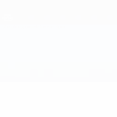
Direkt
zum
Hauptinhalt
Futsal-Weltmeisterschaft
Überblick
Updates
Infos zum Spiel
Serbien vs Ukraine