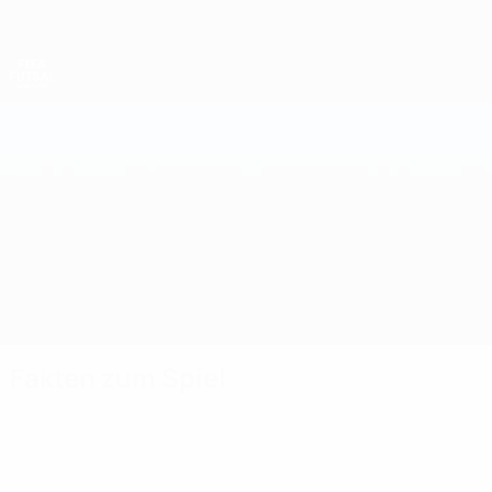
Direkt
zum
Hauptinhalt
Futsal-Weltmeisterschaft
Serbien vs Ukraine
Überblick
Updates
Infos zum Spiel
Fakten zum Spiel