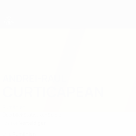
Direkt
zum
Hauptinhalt
UEFA U19-Futsal-EM
ANDREI-RAUL
Andrei-Raul Curticapean Stat. 2025
CURTICAPEAN
Rumänien
Überblick
Statistiken
Spiele
Verteidiger
POSITION
Rumänien
LAND