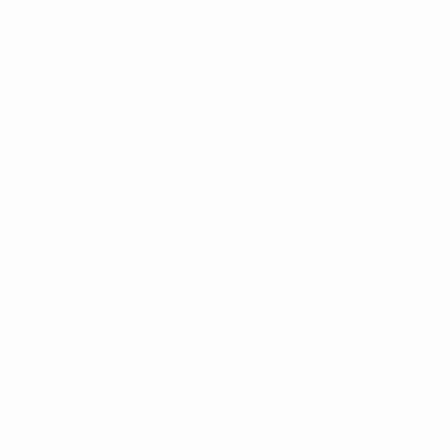
Spiele
Gruppen
Video
Stat.
SEITEN IM UEFA-NETZWERK
UEFA.com
UEFA-Stiftung für Kinder
SPRACHE &AUML;NDERN
Deutsch
English
Français
Deutsch
Русский
Español
Italiano
Datenschutz
Nutzungsbedingungen
Cookie-Politik
Datenschutzeinstellungen