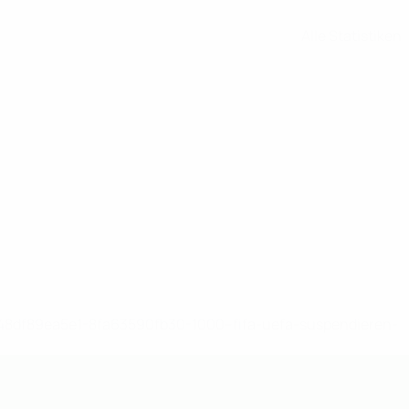
Alle Statistiken
-148df89ea5e1-8fa63590fb30-1000--fifa-uefa-suspendieren-
>