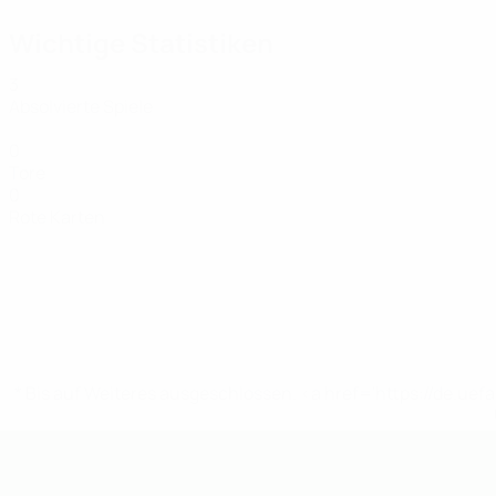
Wichtige Statistiken
3
Absolvierte Spiele
0
Tore
0
Rote Karten
* Bis auf Weiteres ausgeschlossen. <a href='https://de.
UEFA U19-Futsal-EM