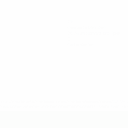
79
Gespielte Minuten
26,34 im Schnitt pro Spiel
0
Gelbe Karten
uefa.com/insideuefa/mediaservices/mediareleases/news/0272
russische-vereine-und-nationalmannschaft/'>Mehr hier</a