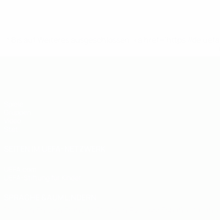
* Bis auf Weiteres ausgeschlossen. <a href='https://de.
UEFA U19-Futsal-EM
Spiele
Gruppen
Video
Stat.
SEITEN IM UEFA-NETZWERK
UEFA.com
UEFA-Stiftung für Kinder
SPRACHE &AUML;NDERN
Deutsch
English
Français
Deutsch
Русский
Español
Italiano