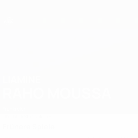
Direkt
zum
Hauptinhalt
UEFA U19-Futsal-EM
LIAMINE
Liamine Raho Moussa Stat. 2025
RAHO MOUSSA
Frankreich
Überblick
Statistiken
Spiele
Frühere Spiele