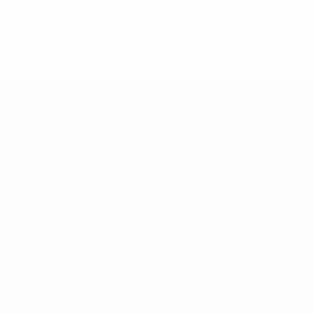
-148df89ea5e1-8fa63590fb30-1000--fifa-uefa-suspendieren-
>