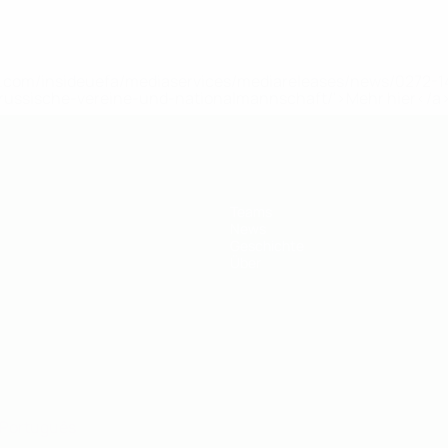
uefa.com/insideuefa/mediaservices/mediareleases/news/0272
russische-vereine-und-nationalmannschaft/'>Mehr hier</a
Teams
News
Geschichte
Über
Português