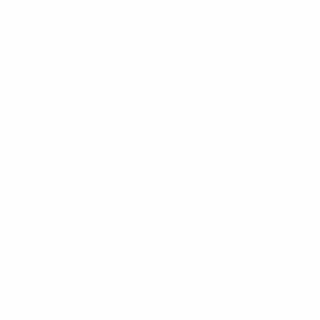
UEFA-U19-Futsal-Europameisterschaft
So 30 März 2025
· H
UEFA-U19-Futsal-Europameisterschaft
Fr 28 März 2025
· Ha
UEFA-U19-Futsal-Europameisterschaft
Do 27 März 2025
· H