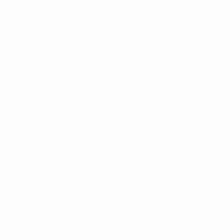
Wichtige Statistiken
Alle Statistiken
3
0
Absolvierte Spiele
Gelbe Karten
0
Rote Karten
* Bis auf Weiteres ausgeschlossen. <a
href='https://de.uefa.com/insideuefa/mediaservices/medi
148df89ea5e1-8fa63590fb30-1000--fifa-uefa-
suspendieren-russische-vereine-und-
nationalmannschaft/'>Mehr hier</a>