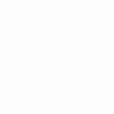
UEFA U19-Futsal-EM
Spiele
Teams
Gruppen
News
Video
Geschichte
Stat.
Über
SEITEN IM
UEFA-
NETZWERK
UEFA.com
UEFA-Stiftung
für Kinder
SPRACHE &AUML;NDERN
Deutsch
English
Français
Deutsch
Русский
Español
Italiano
Português
Datenschutz