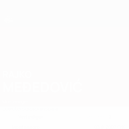
Direkt
zum
Hauptinhalt
UEFA U19-Futsal-EM
RAJKO
Rajko Međedović Stat. 2025
MEĐEDOVIĆ
Montenegro
Überblick
Statistiken
Spiele
Verteidiger
2
POSITION
NATIONALTEAM-NUMMER
Montenegro
03.8.2007 (19)
LAND
GEBURTSDATUM