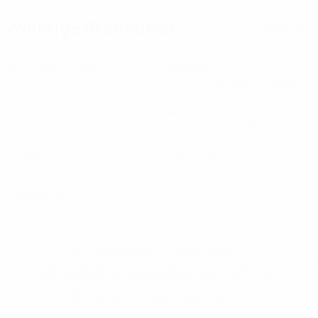
Wichtige Statistiken
Alle Statistiken
3
40
Absolvierte Spiele
Gespielte Minuten
13,34 im Schnitt pro Spiel
0
1
Tore
Abschlüsse gesamt
0,34 im Schnitt pro Spiel
0
1
Vorlagen
Gelbe Karten
0,34 im Schnitt pro Spiel
0
Rote Karten
* Bis auf Weiteres ausgeschlossen. <a
href='https://de.uefa.com/insideuefa/mediaservices/medi
148df89ea5e1-8fa63590fb30-1000--fifa-uefa-
suspendieren-russische-vereine-und-
nationalmannschaft/'>Mehr hier</a>