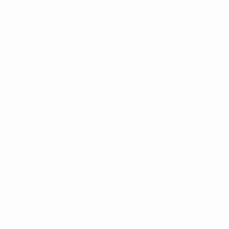
UEFA U19-Futsal-EM
Spiele
Teams
Gruppen
News
Video
Geschichte
Stat.
Über
SEITEN IM
UEFA-
NETZWERK
UEFA.com
UEFA-Stiftung
für Kinder
SPRACHE &AUML;NDERN
Deutsch
English
Français
Deutsch
Русский
Español
Italiano
Português
Datenschutz