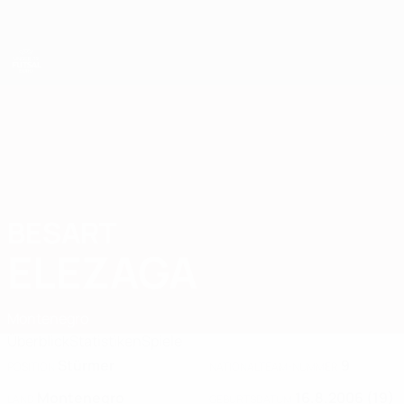
Direkt
zum
Hauptinhalt
UEFA U19-Futsal-EM
BESART
Besart Elezaga Stat. 2025
ELEZAGA
Montenegro
Überblick
Statistiken
Spiele
Stürmer
9
POSITION
NATIONALTEAM-NUMMER
Montenegro
16.8.2006 (19)
LAND
GEBURTSDATUM