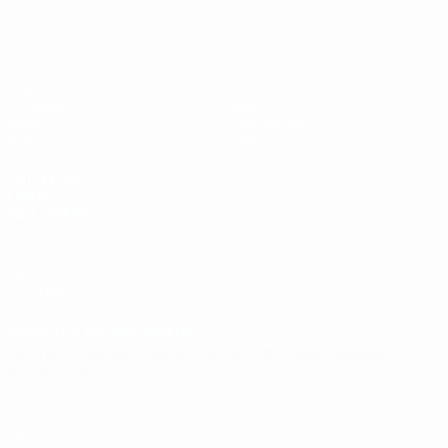
UEFA U19-Futsal-EM
Spiele
Teams
Gruppen
News
Video
Geschichte
Stat.
Über
SEITEN IM
UEFA-
NETZWERK
UEFA.com
UEFA-Stiftung
für Kinder
SPRACHE &AUML;NDERN
Deutsch
English
Français
Deutsch
Русский
Español
Italiano
Português
Datenschutz