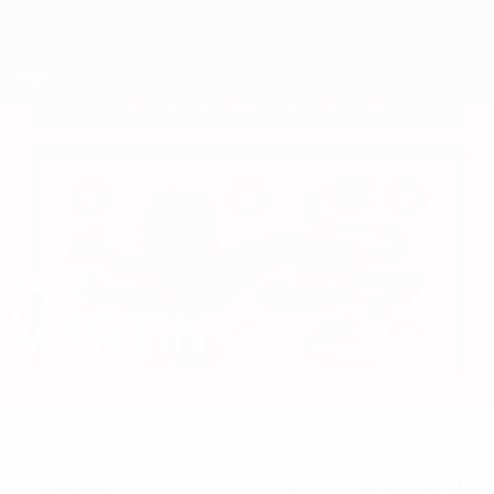
Direkt
zum
Hauptinhalt
UEFA U19-Futsal-EM
JAKE
Jake Martin Stat. 2025
MARTIN
England
Überblick
Statistiken
Spiele
Stürmer
8
POSITION
NATIONALTEAM-NUMMER
England
05.4.2007 (19)
LAND
GEBURTSDATUM