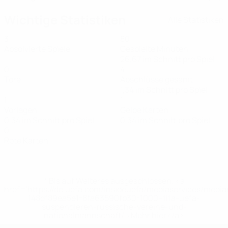
Wichtige Statistiken
Alle Statistiken
3
80
Absolvierte Spiele
Gespielte Minuten
26,67 im Schnitt pro Spiel
0
4
Tore
Abschlüsse gesamt
1,34 im Schnitt pro Spiel
1
1
Vorlagen
Gelbe Karten
0,34 im Schnitt pro Spiel
0,34 im Schnitt pro Spiel
0
Rote Karten
* Bis auf Weiteres ausgeschlossen. <a
href='https://de.uefa.com/insideuefa/mediaservices/medi
148df89ea5e1-8fa63590fb30-1000--fifa-uefa-
suspendieren-russische-vereine-und-
nationalmannschaft/'>Mehr hier</a>