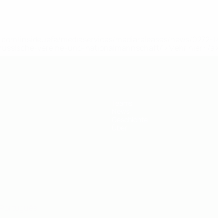
uefa.com/insideuefa/mediaservices/mediareleases/news/0272
russische-vereine-und-nationalmannschaft/'>Mehr hier</a
Teams
News
Geschichte
Über
Português