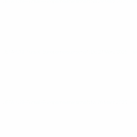
UEFA-U19-Futsal-Europameisterschaft
Sa 29 März 2025
· H
UEFA-U19-Futsal-Europameisterschaft
Do 27 März 2025
· H
UEFA-U19-Futsal-Europameisterschaft
Mi 26 März 2025
· H