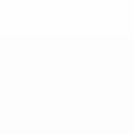
-148df89ea5e1-8fa63590fb30-1000--fifa-uefa-suspendieren-
>