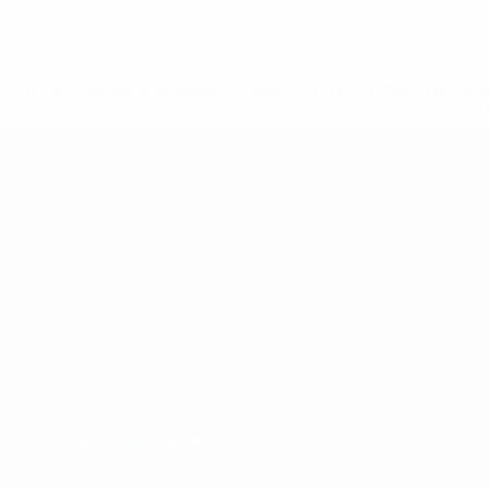
* Bis auf Weiteres ausgeschlossen. <a href='https://de.
UEFA U19-Futsal-EM
Spiele
Gruppen
Video
Stat.
SEITEN IM UEFA-NETZWERK
UEFA.com
UEFA-Stiftung für Kinder
SPRACHE &AUML;NDERN
Deutsch
English
Français
Deutsch
Русский
Español
Italiano