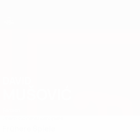
Direkt
zum
Hauptinhalt
UEFA U19-Futsal-EM
DAVID
David Mušović Stat. 2025
MUŠOVIĆ
Serbien
Überblick
Statistiken
Spiele
Frühere Spiele