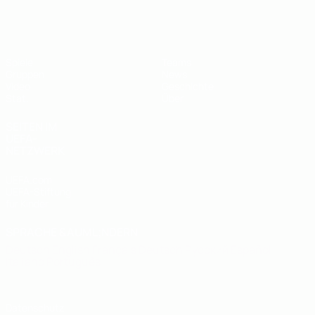
UEFA U19-Futsal-EM
Spiele
Teams
Gruppen
News
Video
Geschichte
Stat.
Über
SEITEN IM
UEFA-
NETZWERK
UEFA.com
UEFA-Stiftung
für Kinder
SPRACHE &AUML;NDERN
Deutsch
English
Français
Deutsch
Русский
Español
Italiano
Português
Datenschutz