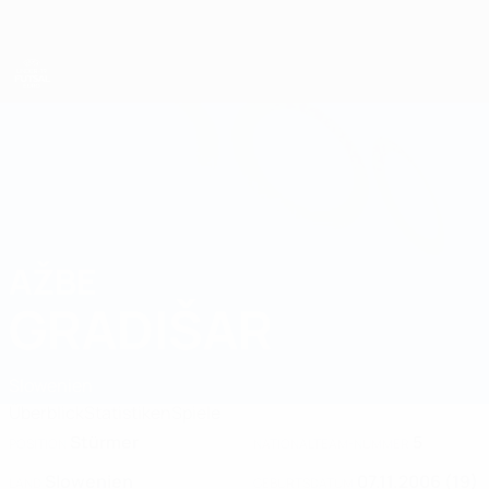
Direkt
zum
Hauptinhalt
UEFA U19-Futsal-EM
AŽBE
Ažbe Gradišar Stat. 2025
GRADIŠAR
Slowenien
Überblick
Statistiken
Spiele
Stürmer
5
POSITION
NATIONALTEAM-NUMMER
Slowenien
07.11.2006 (19)
LAND
GEBURTSDATUM