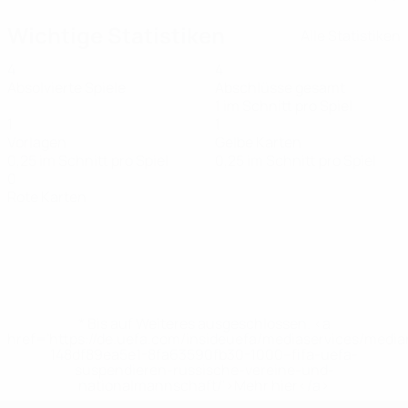
Wichtige Statistiken
Alle Statistiken
4
4
Absolvierte Spiele
Abschlüsse gesamt
1 im Schnitt pro Spiel
1
1
Vorlagen
Gelbe Karten
0,25 im Schnitt pro Spiel
0,25 im Schnitt pro Spiel
0
Rote Karten
* Bis auf Weiteres ausgeschlossen. <a
href='https://de.uefa.com/insideuefa/mediaservices/medi
148df89ea5e1-8fa63590fb30-1000--fifa-uefa-
suspendieren-russische-vereine-und-
nationalmannschaft/'>Mehr hier</a>