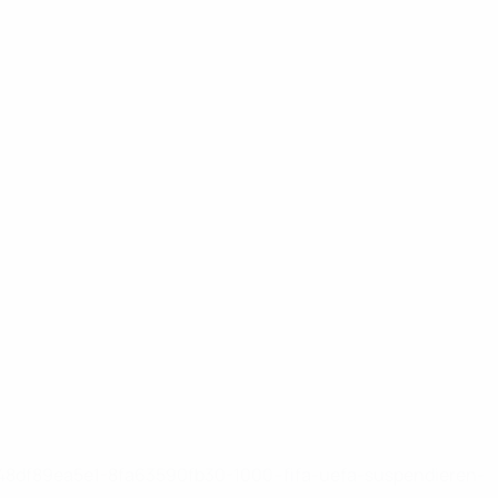
-148df89ea5e1-8fa63590fb30-1000--fifa-uefa-suspendieren-
>