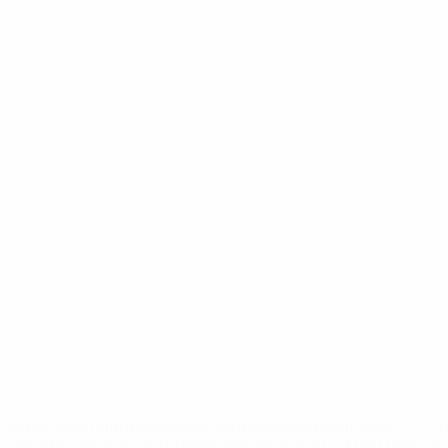
runde
rrunde
uefa.com/insideuefa/mediaservices/mediareleases/news/0272
russische-vereine-und-nationalmannschaft/'>Mehr hier</a