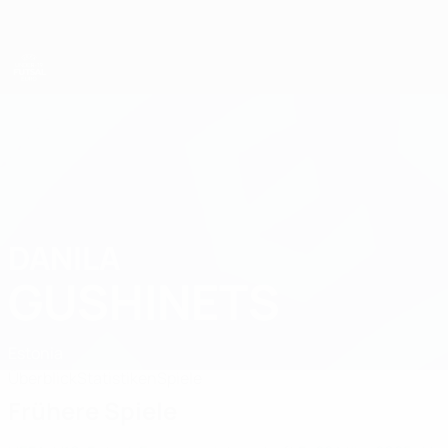
Direkt
zum
Hauptinhalt
UEFA U19-Futsal-EM
DANILA
Danila Gushinets Stat. 2025
GUSHINETS
Estonia
Überblick
Statistiken
Spiele
Frühere Spiele