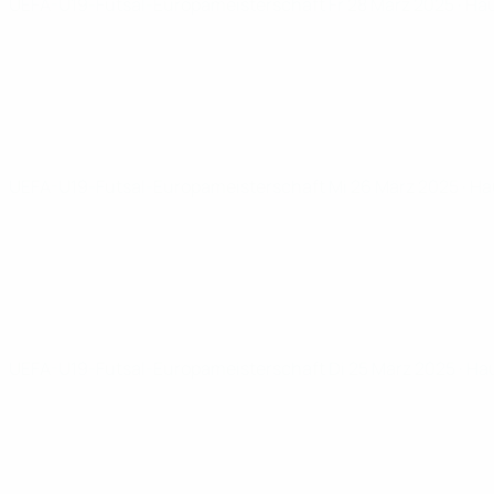
UEFA-U19-Futsal-Europameisterschaft
Fr 28 März 2025
· Ha
UEFA-U19-Futsal-Europameisterschaft
Mi 26 März 2025
· H
UEFA-U19-Futsal-Europameisterschaft
Di 25 März 2025
· Ha