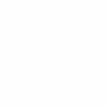
UEFA-U19-Futsal-Europameisterschaft
Fr 24 Jan. 2025
· Vor
UEFA-U19-Futsal-Europameisterschaft
Mi 22 Jan. 2025
· Vo
* Bis auf Weiteres ausgeschlossen. <a href='https://de.