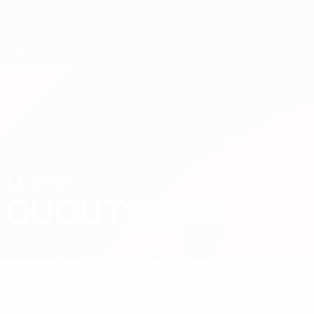
Direkt
zum
Hauptinhalt
UEFA U19-Futsal-EM
LEVAN
Levan Gugutsidze Stat. 2025
GUGUTSIDZE
Georgien
Überblick
Statistiken
Spiele
Stürmer
POSITION
Georgien
LAND