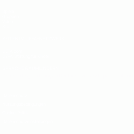
Spiele
Gruppen
Video
Stat.
SEITEN IM UEFA-NETZWERK
UEFA.com
UEFA-Stiftung für Kinder
SPRACHE &AUML;NDERN
Deutsch
English
Français
Deutsch
Русский
Español
Italiano
Datenschutz
Nutzungsbedingungen
Cookie-Politik
Datenschutzeinstellungen