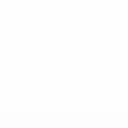
Alle Statistiken
-148df89ea5e1-8fa63590fb30-1000--fifa-uefa-suspendieren-
>