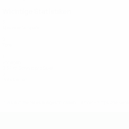
Wichtige Statistiken
3
Absolvierte Spiele
0
Tore
1
Vorlagen
0,34 im Schnitt pro Spiel
0
Rote Karten
* Bis auf Weiteres ausgeschlossen. <a href='https://de.
UEFA U19-Futsal-EM