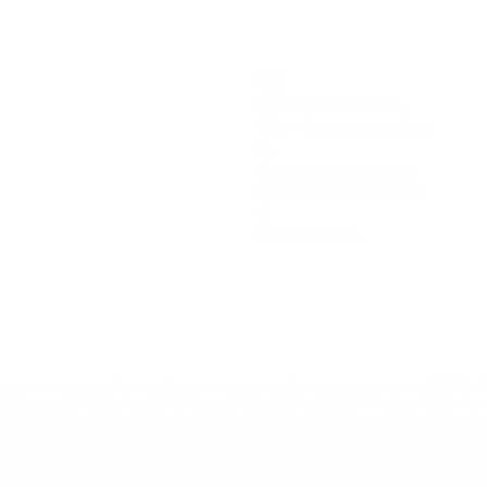
120
Gespielte Minuten
40 im Schnitt pro Spiel
15
Abschlüsse gesamt
5 im Schnitt pro Spiel
0
Gelbe Karten
uefa.com/insideuefa/mediaservices/mediareleases/news/0272
russische-vereine-und-nationalmannschaft/'>Mehr hier</a