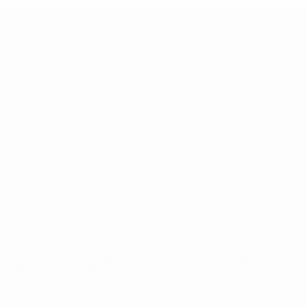
UEFA U19-Futsal-EM
Spiele
Teams
Gruppen
News
Video
Geschichte
Stat.
Über
SEITEN IM
UEFA-
NETZWERK
UEFA.com
UEFA-Stiftung
für Kinder
SPRACHE &AUML;NDERN
Deutsch
English
Français
Deutsch
Русский
Español
Italiano
Português