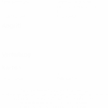
Absolvierte Spiele
Abschlüsse gesamt
1,5 im Schnitt pro Spiel
0
0
Gelbe Karten
Rote Karten
Angriff
Verteilung
Karten
0
0
Gelbe Karten
Rote Karten
* Bis auf Weiteres ausgeschlossen. <a
href='https://de.uefa.com/insideuefa/mediaservices/medi
148df89ea5e1-8fa63590fb30-1000--fifa-uefa-
suspendieren-russische-vereine-und-
nationalmannschaft/'>Mehr hier</a>