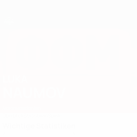
Direkt
zum
Hauptinhalt
UEFA U19-Futsal-EM
LUKA
Luka Naumov Stat. 2025
NAUMOV
Nordmazedonien
Überblick
Statistiken
Spiele
Wichtige Statistiken
2
3