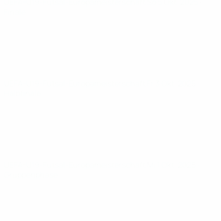
UEFA-U19-Futsal-Europameisterschaft
So 5 Okt. 2025
·
Finale
UEFA-U19-Futsal-Europameisterschaft
Fr 3 Okt. 2025
·
Halbfinale
UEFA-U19-Futsal-Europameisterschaft
Mi 1 Okt. 2025
·
Gruppenphase