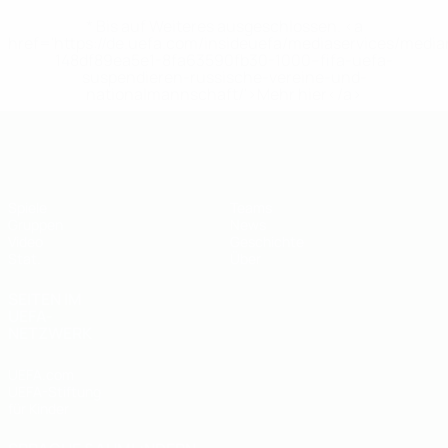
* Bis auf Weiteres ausgeschlossen. <a
href='https://de.uefa.com/insideuefa/mediaservices/medi
148df89ea5e1-8fa63590fb30-1000--fifa-uefa-
suspendieren-russische-vereine-und-
nationalmannschaft/'>Mehr hier</a>
UEFA U19-Futsal-EM
Spiele
Teams
Gruppen
News
Video
Geschichte
Stat.
Über
SEITEN IM
UEFA-
NETZWERK
UEFA.com
UEFA-Stiftung
für Kinder