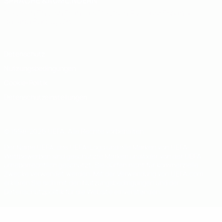
SPRACHE &AUML;NDERN
Deutsch
English
Français
Deutsch
Русский
Español
Italiano
Português
Datenschutz
Nutzungsbedingungen
Cookie-Politik
Datenschutzeinstellungen
© 1998-2026 UEFA. Alle Rechte vorbehalten
Der Name UEFA, das UEFA-Logo und alle Marken von UEFA-
Wettbewerben sind geschützte Marken und/oder von der UEFA
urheberrechtlich geschützt. Sie dürfen nicht für kommerzielle
Zwecke verwendet werden. Mit der Verwendung von UEFA.com
erklären Sie sich mit den Nutzungsbedingungen und der
Datenschutzpolitik für die Website einverstanden.