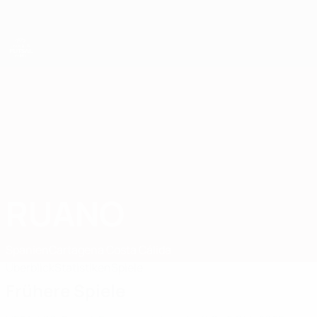
Direkt
zum
Hauptinhalt
UEFA U19-Futsal-EM
RUANO
Ruano Stat. 2025
Spanien
Cartagena Costa Cálida
Überblick
Statistiken
Spiele
Frühere Spiele