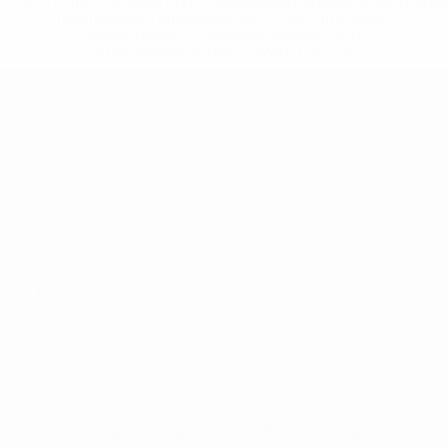
href='https://de.uefa.com/insideuefa/mediaservices/medi
148df89ea5e1-8fa63590fb30-1000--fifa-uefa-
suspendieren-russische-vereine-und-
nationalmannschaft/'>Mehr hier</a>
UEFA U19-Futsal-EM
Spiele
Teams
Gruppen
News
Video
Geschichte
Stat.
Über
SEITEN IM
UEFA-
NETZWERK
UEFA.com
UEFA-Stiftung
für Kinder
SPRACHE &AUML;NDERN
Deutsch
English
Français
Deutsch
Русский
Español