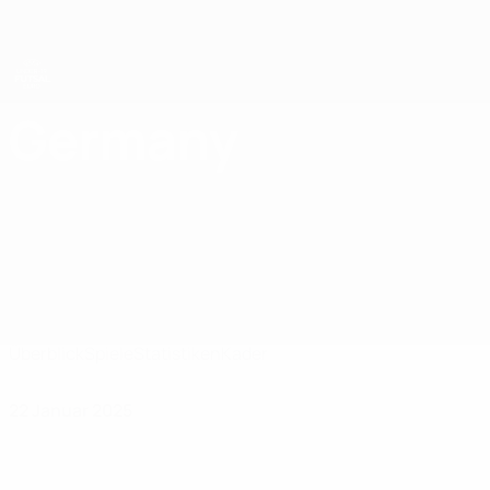
Direkt
zum
Hauptinhalt
UEFA U19-Futsal-EM
Germany
Germany UEFA U19-Futsal-EM 2025
Überblick
Spiele
Statistiken
Kader
22 Januar 2025