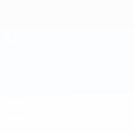
Direkt
zum
Hauptinhalt
UEFA U19-Futsal-EM
San Marino
San Marino UEFA U19-Futsal-EM 2025
Überblick
Spiele
Statistiken
Kader
24 Januar 2025