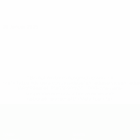
26 Januar 2025
* Bis auf Weiteres ausgeschlossen. <a
href='https://de.uefa.com/insideuefa/mediaservices/medi
148df89ea5e1-8fa63590fb30-1000--fifa-uefa-
suspendieren-russische-vereine-und-
nationalmannschaft/'>Mehr hier</a>
UEFA U19-Futsal-EM
Spiele
Teams
Gruppen
News