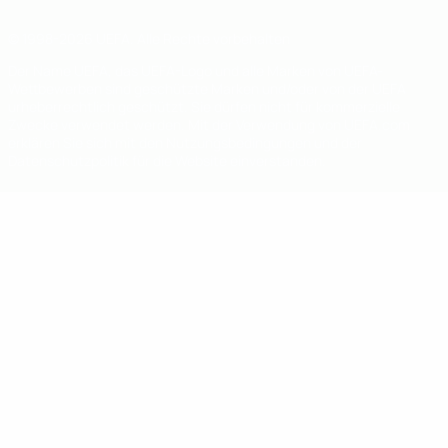
© 1998-2026 UEFA. Alle Rechte vorbehalten
Der Name UEFA, das UEFA-Logo und alle Marken von UEFA-
Wettbewerben sind geschützte Marken und/oder von der UEFA
urheberrechtlich geschützt. Sie dürfen nicht für kommerzielle
Zwecke verwendet werden. Mit der Verwendung von UEFA.com
erklären Sie sich mit den Nutzungsbedingungen und der
Datenschutzpolitik für die Website einverstanden.