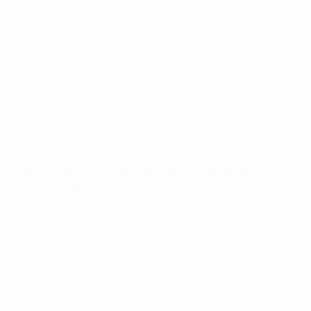
Video
Geschichte
Stat.
Über
SEITEN IM
UEFA-
NETZWERK
UEFA.com
UEFA-Stiftung
für Kinder
SPRACHE &AUML;NDERN
Deutsch
English
Français
Deutsch
Русский
Español
Italiano
Português
Datenschutz
Nutzungsbedingungen
Cookie-Politik
Datenschutzeinstellungen