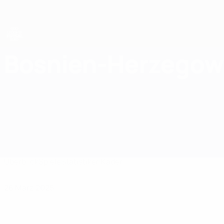
Direkt
zum
Hauptinhalt
UEFA U19-Futsal-EM
Bosnien-Herzegow
Bosnien-Herzegowina UEFA U19-Futsal-EM 2025
Überblick
Spiele
Statistiken
Kader
26 März 2025