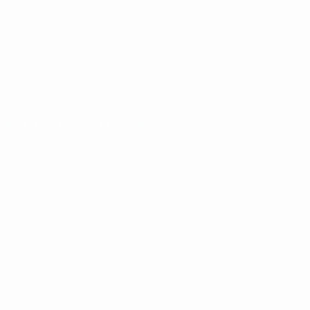
UEFA U19-Futsal-EM
Spiele
Gruppen
Video
Stat.
SEITEN IM UEFA-NETZWERK
UEFA.com
UEFA-Stiftung für Kinder
SPRACHE &AUML;NDERN
Deutsch
English
Français
Deutsch
Русский
Español
Italiano
Datenschutz
Nutzungsbedingungen
Cookie-Politik