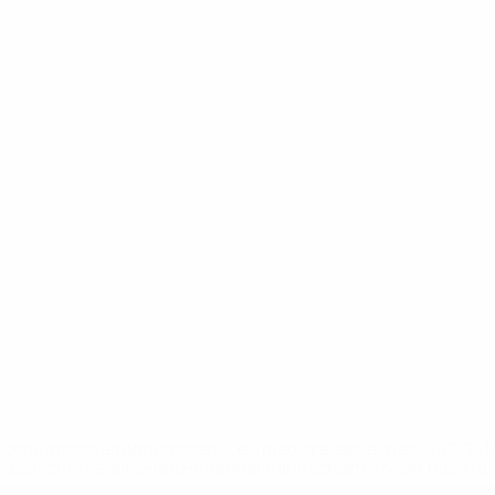
uefa.com/insideuefa/mediaservices/mediareleases/news/0272
russische-vereine-und-nationalmannschaft/'>Mehr hier</a