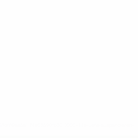
-148df89ea5e1-8fa63590fb30-1000--fifa-uefa-suspendieren-
>