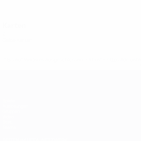
Karten
0
Gelbe Karten
* Bis auf Weiteres ausgeschlossen. <a href='https://de.
Futsal-EURO
Spiele
Auslosungen
Gruppen
Video
Stat.
Teams
SEITEN IM UEFA-NETZWERK