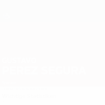
Direkt
zum
Hauptinhalt
Futsal-EURO
GUSTAVO
Gustavo Perez Segura Stat. 2026
PEREZ SEGURA
Spanien
Überblick
Statistiken
Spiele
Wichtige Statistiken
3