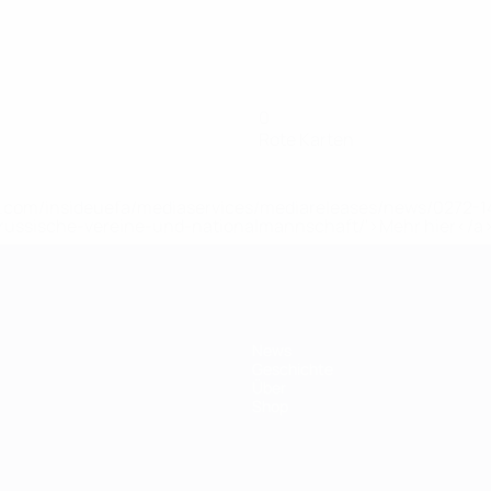
0
Rote Karten
uefa.com/insideuefa/mediaservices/mediareleases/news/0272
russische-vereine-und-nationalmannschaft/'>Mehr hier</a
News
Geschichte
Über
Shop