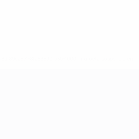
-148df89ea5e1-8fa63590fb30-1000--fifa-uefa-suspendieren-
>