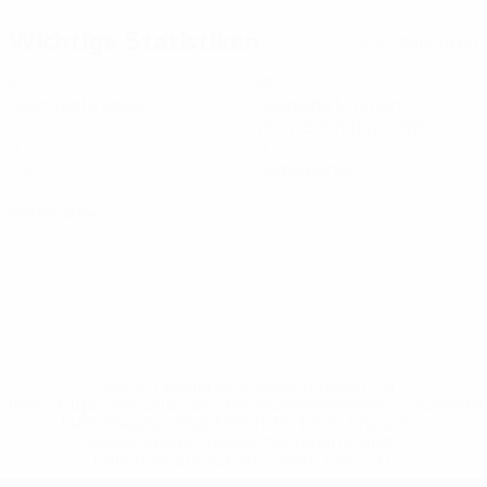
Wichtige Statistiken
Alle Statistiken
4
80
Absolvierte Spiele
Gespielte Minuten
20 im Schnitt pro Spiel
0
0
Tore
Gelbe Karten
0
Rote Karten
* Bis auf Weiteres ausgeschlossen. <a
href='https://de.uefa.com/insideuefa/mediaservices/medi
148df89ea5e1-8fa63590fb30-1000--fifa-uefa-
suspendieren-russische-vereine-und-
nationalmannschaft/'>Mehr hier</a>