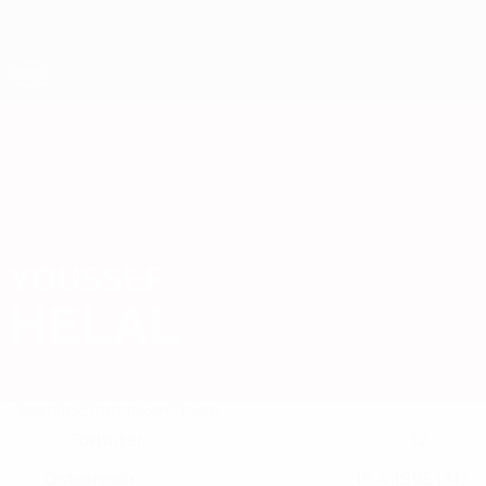
Direkt
zum
Hauptinhalt
Futsal-EURO
YOUSSEF
Youssef Helal Stat. 2026
HELAL
Österreich
Überblick
Statistiken
Spiele
Torhüter
12
POSITION
NATIONALTEAM-NUMMER
Österreich
16.4.1995 (31)
LAND
GEBURTSDATUM