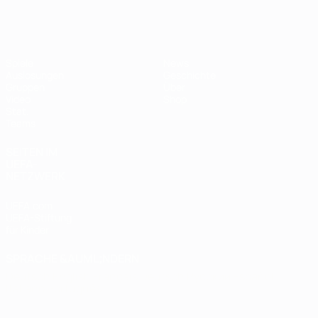
Futsal-EURO
Spiele
News
Auslosungen
Geschichte
Gruppen
Über
Video
Shop
Stat.
Teams
SEITEN IM
UEFA-
NETZWERK
UEFA.com
UEFA-Stiftung
für Kinder
SPRACHE &AUML;NDERN
Deutsch
English
Français
Deutsch
Русский
Español
Italiano
Português